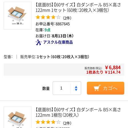
【底面B5】【60サイズ】 白ダンボール B5×高さ
122mm 1セット（60枚：20枚入×3梱包）
（2件）
お申込番号：8867645
在庫：
9点
お届け日：
8月13日（木）
アスクル在庫商品
型番
販売単位
1セット（60枚：20枚入×3梱包）
￥6,884
販売価格（税込）
1枚あたり ￥114.74
数量
カゴへ
【底面B5】【60サイズ】 白ダンボール B5×高さ
122mm 1梱包（20枚入）
（2件）