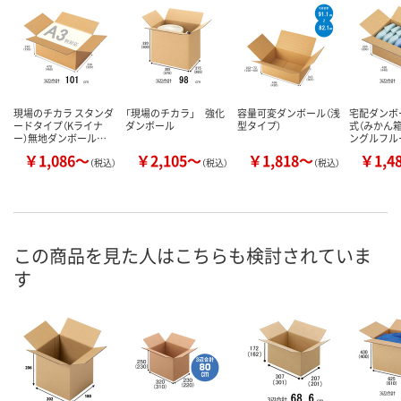
現場のチカラ スタンダ
「現場のチカラ」 強化
容量可変ダンボール（浅
宅配ダンボー
ードタイプ（Kライナ
ダンボール
型タイプ）
式（みかん
ー）無地ダンボール…
ングルフル
￥1,086～
￥2,105～
￥1,818～
￥1,4
（税込）
（税込）
（税込）
この商品を見た人はこちらも検討されていま
す