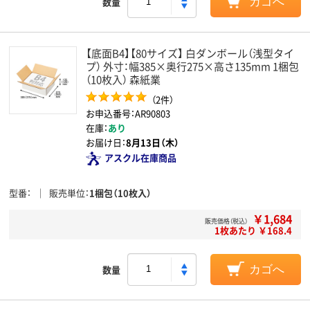
数量
カゴへ
【底面B4】【80サイズ】 白ダンボール（浅型タイ
プ） 外寸：幅385×奥行275×高さ135mm 1梱包
（10枚入） 森紙業
（2件）
お申込番号：AR90803
在庫：
あり
お届け日：
8月13日（木）
アスクル在庫商品
型番
販売単位
1梱包（10枚入）
￥1,684
販売価格（税込）
1枚あたり ￥168.4
数量
カゴへ