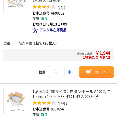
（20枚入） 森紙業
（2件）
お申込番号：AR90802
在庫：
あり
お届け日：
8月13日（木）
アスクル在庫商品
型番
販売単位
1梱包（20枚入）
￥1,944
販売価格（税込）
1枚あたり ￥97.2
数量
カゴへ
【底面A4】【80サイズ】 白ダンボール A4×高さ
190mm 1セット（30枚：10枚入×3梱包）
（16件）
お申込番号：8867654
在庫：
あり