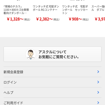
「現場のチカラ」
ワンタッチ式 宅配ダン
ワンタッチ式 宅配ダ
スーパー強
1100×800カゴ台車積
ボール RGコンテナー
ンボール セッツカー
ル ダブル
載向けダンボール…
トン
￥1,328～
￥2,382～
￥908～
￥3,9
（税込）
（税込）
（税込）
アスクルについて
お気軽にご質問ください。
新規会員登録
ログイン
ヘルプ
ご利用ガイド