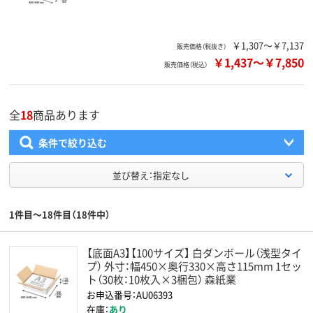
￥1,307～￥7,137
販売価格（税抜き）
￥1,437
～
￥7,850
販売価格（税込）
全
18
商品あります
条件で絞り込む
並び替え：指定なし
1件目～18件目（18件中）
【底面A3】【100サイズ】 白ダンボール（浅型タイ
プ） 外寸：幅450×奥行330×高さ115mm 1セッ
ト（30枚：10枚入×3梱包） 森紙業
お申込番号：AU06393
在庫：
あり