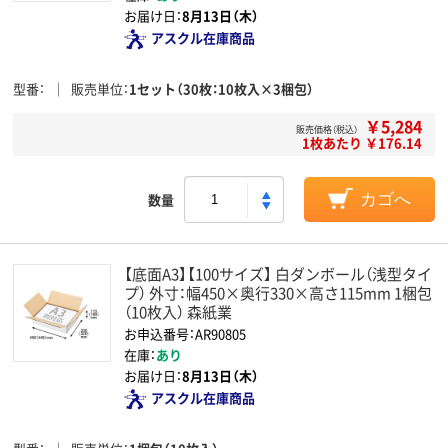
お届け日：
8月13日（木）
アスクル在庫商品
型番
販売単位
1セット（30枚：10枚入×3梱包）
￥5,284
販売価格（税込）
1枚あたり ￥176.14
数量
カゴへ
【底面A3】【100サイズ】 白ダンボール（浅型タイ
プ） 外寸：幅450×奥行330×高さ115mm 1梱包
（10枚入） 森紙業
お申込番号：AR90805
在庫：
あり
お届け日：
8月13日（木）
アスクル在庫商品