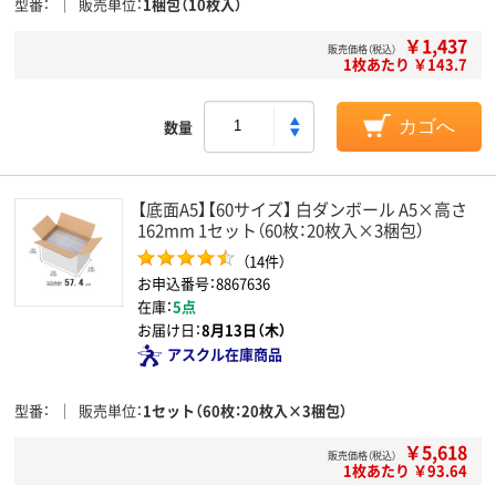
型番
販売単位
1梱包（10枚入）
￥1,437
販売価格（税込）
1枚あたり ￥143.7
数量
カゴへ
【底面A5】【60サイズ】 白ダンボール A5×高さ
162mm 1セット（60枚：20枚入×3梱包）
（14件）
お申込番号：8867636
在庫：
5点
お届け日：
8月13日（木）
アスクル在庫商品
型番
販売単位
1セット（60枚：20枚入×3梱包）
￥5,618
販売価格（税込）
1枚あたり ￥93.64