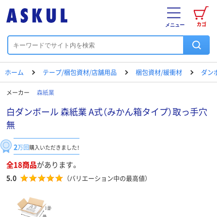
カゴ
メニュー
ホーム
テープ/梱包資材/店舗用品
梱包資材/緩衝材
ダン
メーカー
森紙業
白ダンボール 森紙業 A式（みかん箱タイプ）取っ手穴
無
2
万回
購入いただきました！
全18商品
があります。
5.0
（バリエーション中の最高値）