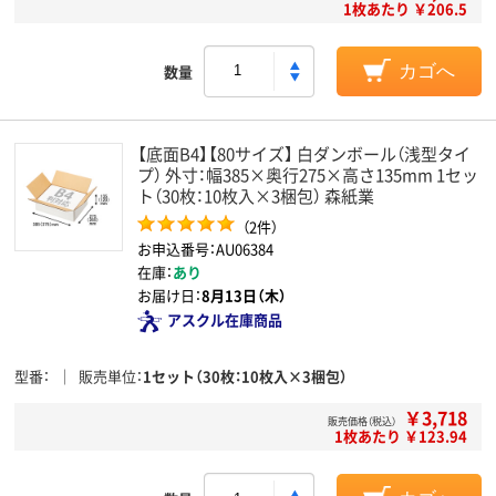
1枚あたり ￥206.5
数量
カゴへ
【底面B4】【80サイズ】 白ダンボール（浅型タイ
プ） 外寸：幅385×奥行275×高さ135mm 1セッ
ト（30枚：10枚入×3梱包） 森紙業
（2件）
お申込番号：AU06384
在庫：
あり
お届け日：
8月13日（木）
アスクル在庫商品
型番
販売単位
1セット（30枚：10枚入×3梱包）
￥3,718
販売価格（税込）
1枚あたり ￥123.94