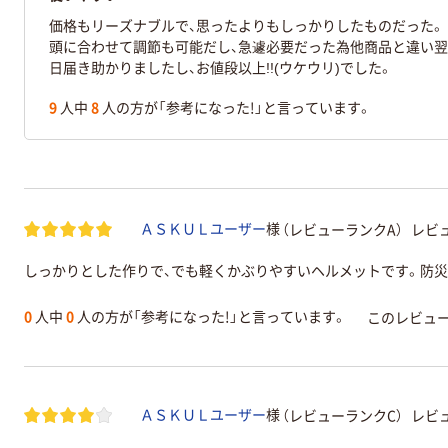
価格もリーズナブルで、思ったよりもしっかりしたものだった。
頭に合わせて調節も可能だし、急遽必要だった為他商品と違い翌
日届き助かりましたし、お値段以上!!(ウケウリ)でした。
9
人中
8
人の方が「参考になった!」と言っています。
（レビューランクA）
レビュ
ＡＳＫＵＬユーザー
様
しっかりとした作りで、でも軽くかぶりやすいヘルメットです。防災
0
人中
0
人の方が「参考になった!」と言っています。
このレビュ
（レビューランクC）
レビュ
ＡＳＫＵＬユーザー
様