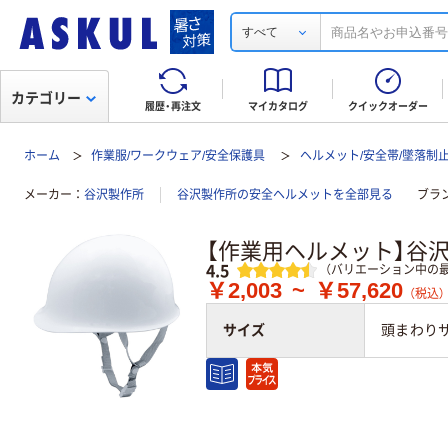
すべて
カテゴリー
履歴・再注文
マイカタログ
クイックオーダー
ホーム
作業服/ワークウェア/安全保護具
ヘルメット/安全帯/墜落制
メーカー
谷沢製作所
谷沢製作所の安全ヘルメットを全部見る
ブラ
【作業用ヘルメット】谷沢
レビュー
4.5
（バリエーション中の最
￥2,003
~
￥57,620
（税込）
サイズ
頭まわりサ