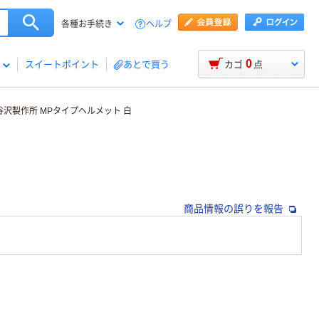
ヘルプ
各種お手続き
0
スイートポイント
あとで買う
カゴ
点
谷沢製作所 MPタイプヘルメット 白
商品情報の誤りを報告