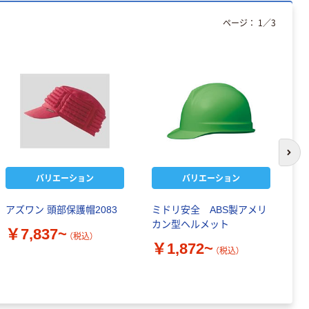
ページ：
1
／
3
次の
バリエーション
バリエーション
アズワン 頭部保護帽2083
ミドリ安全 ABS製アメリ
ミ
カン型ヘルメット
Ｓ
￥7,837~
（税込）
￥1,872~
￥
（税込）