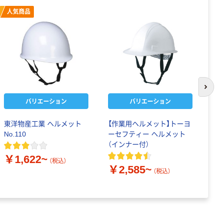
人気商品
次の
バリエーション
バリエーション
東洋物産工業 ヘルメット
【作業用ヘルメット】トーヨ
【
No.110
ーセフティー ヘルメット
O
（インナー付）
り
ッ
￥1,622~
（税込）
￥2,585~
￥
（税込）