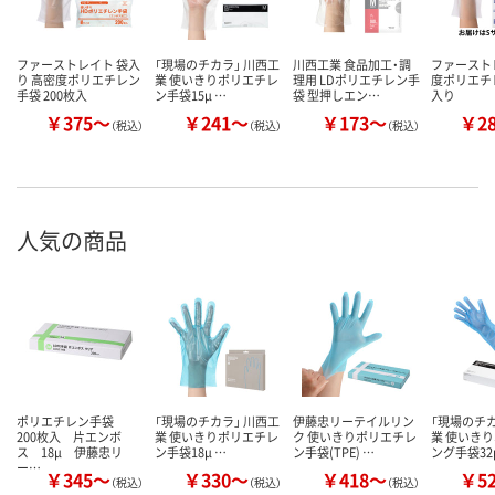
ファーストレイト 袋入
「現場のチカラ」 川西工
川西工業 食品加工・調
ファースト
り 高密度ポリエチレン
業 使いきりポリエチレ
理用 LDポリエチレン手
度ポリエチ
手袋 200枚入
ン手袋15μ …
袋 型押しエン…
入り
￥375～
￥241～
￥173～
￥2
（税込）
（税込）
（税込）
人気の商品
ポリエチレン手袋
「現場のチカラ」 川西工
伊藤忠リーテイルリン
「現場のチカ
200枚入 片エンボ
業 使いきりポリエチレ
ク 使いきりポリエチレ
業 使いき
ス 18μ 伊藤忠リ
ン手袋18μ …
ン手袋(TPE) …
ング手袋32
ー…
￥345～
￥330～
￥418～
￥5
（税込）
（税込）
（税込）