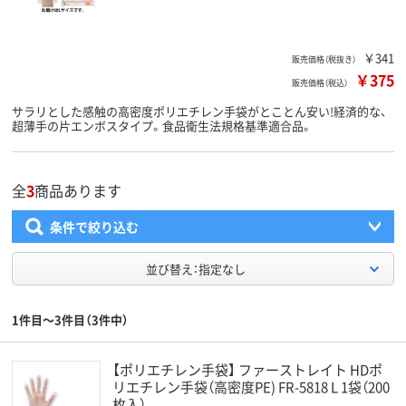
￥341
販売価格（税抜き）
￥375
販売価格（税込）
サラリとした感触の高密度ポリエチレン手袋がとことん安い!経済的な、
超薄手の片エンボスタイプ。食品衛生法規格基準適合品。
全
3
商品あります
条件で絞り込む
並び替え：指定なし
1件目～3件目（3件中）
【ポリエチレン手袋】 ファーストレイト HDポ
リエチレン手袋（高密度PE) FR-5818 L 1袋（200
枚入）