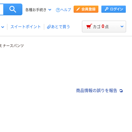
ヘルプ
各種お手続き
0
スイートポイント
あとで買う
カゴ
点
白衣 ナースパンツ
商品情報の誤りを報告