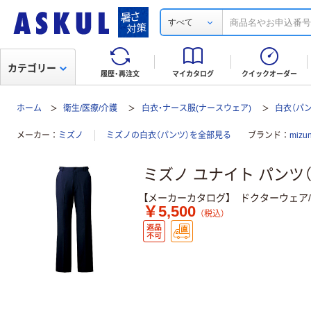
すべて
カテゴリー
履歴・再注文
マイカタログ
クイックオーダー
ホーム
衛生/医療/介護
白衣・ナース服(ナースウェア)
白衣（パン
メーカー
ミズノ
ミズノの白衣（パンツ）を全部見る
ブランド
miz
ミズノ ユナイト パンツ（
【メーカーカタログ】 ドクターウェア/mi
￥5,500
（税込）