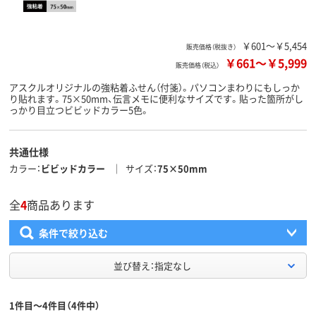
￥601～￥5,454
販売価格（税抜き）
￥661
～
￥5,999
販売価格（税込）
アスクルオリジナルの強粘着ふせん（付箋）。パソコンまわりにもしっか
り貼れます。75×50mm、伝言メモに便利なサイズです。貼った箇所がし
っかり目立つビビッドカラー5色。
共通仕様
カラー
ビビッドカラー
サイズ
75×50mm
全
4
商品あります
条件で絞り込む
並び替え：指定なし
1件目～4件目（4件中）