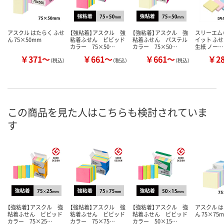
アスクル はたらく ふせ
【強粘着】アスクル 強
【強粘着】アスクル 強
スリーエム（
ん 75×50mm
粘着ふせん ビビッド
粘着ふせん パステル
イット ふせ
カラー 75×50…
カラー 75×50…
生紙 ノー…
￥371～
￥661～
￥661～
￥2
（税込）
（税込）
（税込）
この商品を見た人はこちらも検討されていま
す
【強粘着】アスクル 強
【強粘着】アスクル 強
【強粘着】アスクル 強
アスクル は
粘着ふせん ビビッド
粘着ふせん ビビッド
粘着ふせん ビビッド
ん 75×75
カラー 75×25…
カラー 75×75…
カラー 50×15…