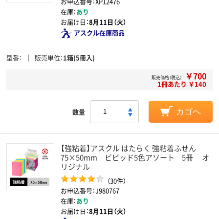
お申込番号：XP12476
在庫：
あり
お届け日：
8月11日（火）
アスクル在庫商品
型番
販売単位
1箱(5冊入)
￥700
販売価格（税込）
1冊あたり ￥140
数量
カゴへ
【強粘着】アスクル はたらく 強粘着ふせん
75×50mm ビビッド5色アソート 5冊 オ
リジナル
（30件）
お申込番号：J980767
在庫：
あり
お届け日：
8月11日（火）