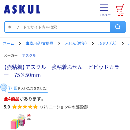
カゴ
メニュー
ホーム
事務用品/文房具
ふせん（付箋）
ふせん（大）
メーカー
アスクル
【強粘着】アスクル 強粘着ふせん ビビッドカラ
ー 75×50mm
7
万回
購入いただきました！
全4商品
があります。
5.0
（バリエーション中の最高値）