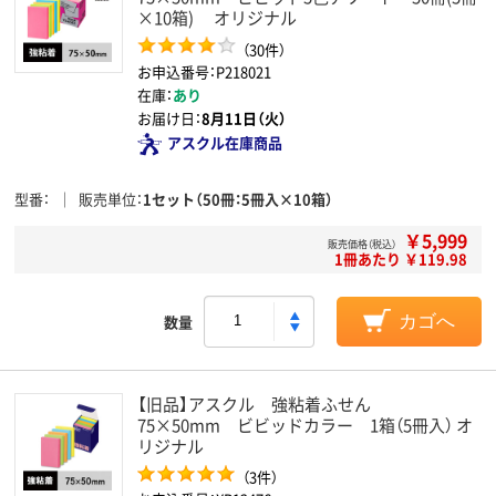
×10箱) オリジナル
（30件）
お申込番号：P218021
在庫：
あり
お届け日：
8月11日（火）
アスクル在庫商品
型番
販売単位
1セット（50冊：5冊入×10箱）
￥5,999
販売価格（税込）
1冊あたり ￥119.98
数量
カゴへ
【旧品】アスクル 強粘着ふせん
75×50mm ビビッドカラー 1箱（5冊入） オ
リジナル
（3件）