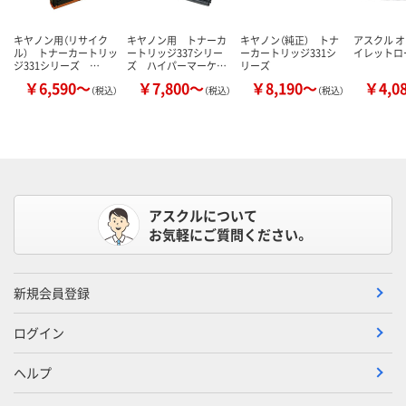
キヤノン用（リサイク
キヤノン用 トナーカ
キヤノン（純正） トナ
アスクル 
ル） トナーカートリッ
ートリッジ337シリー
ーカートリッジ331シ
イレットロ
ジ331シリーズ …
ズ ハイパーマーケ…
リーズ
￥6,590～
￥7,800～
￥8,190～
￥4,0
（税込）
（税込）
（税込）
アスクルについて
お気軽にご質問ください。
新規会員登録
ログイン
ヘルプ