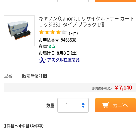
キヤノン（Canon）用 リサイクルトナー カート
リッジ331IIタイプ ブラック 1個
（3件）
お申込番号：9468538
在庫：
3点
お届け日：
8月8日（土）
アスクル在庫商品
型番
販売単位
1個
￥7,140
販売価格（税込）
数量
カゴへ
1件目～4件目（4件中）