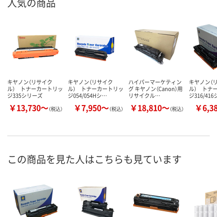
人気の商品
キヤノン（リサイク
キヤノン（リサイク
ハイパーマーケティン
キヤノン（
ル） トナーカートリッ
ル） トナーカートリッ
グ キヤノン（Canon）用
ル） トナ
ジ335シリーズ
ジ054/054Hシ…
リサイクル…
ジ316/41
￥13,730～
￥7,950～
￥18,810～
￥6,3
（税込）
（税込）
（税込）
この商品を見た人はこちらも見ています