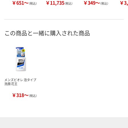
￥651～
￥11,735
￥349～
￥3,
（税込）
（税込）
（税込）
この商品と一緒に購入された商品
メンズビオレ 泡タイプ
洗顔 花王
￥318～
（税込）