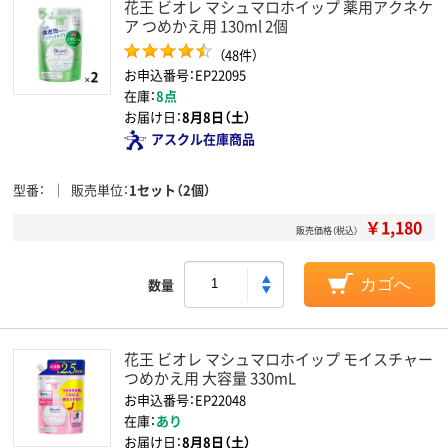
花王 ビオレ マシュマロホイップ 薬用アクネケ
ア つめかえ用 130ml 2個
（48件）
お申込番号：EP22095
在庫：
8点
お届け日：
8月8日（土）
アスクル在庫商品
型番
販売単位
1セット（2個）
￥1,180
販売価格（税込）
数量
カゴへ
花王 ビオレ マシュマロホイップ モイスチャー
つめかえ用 大容量 330mL
お申込番号：EP22048
在庫：
あり
お届け日：
8月8日（土）