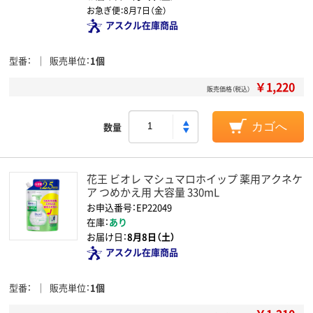
お急ぎ便：
8月7日（金）
アスクル在庫商品
型番
販売単位
1個
￥1,220
販売価格（税込）
数量
カゴへ
花王 ビオレ マシュマロホイップ 薬用アクネケ
ア つめかえ用 大容量 330mL
お申込番号：EP22049
在庫：
あり
お届け日：
8月8日（土）
アスクル在庫商品
型番
販売単位
1個