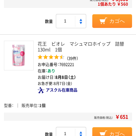
1個あたり ￥560
数量
カゴへ
花王 ビオレ マシュマロホイップ 詰替
130ml 1個
（39件）
お申込番号：7692221
在庫：
あり
お届け日：
8月8日（土）
お急ぎ便：
8月7日（金）
アスクル在庫商品
型番
販売単位
1個
￥651
販売価格（税込）
数量
カゴへ