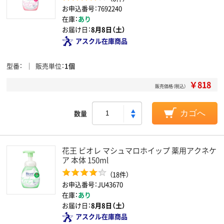
お申込番号：7692240
在庫：
あり
お届け日：
8月8日（土）
アスクル在庫商品
型番
販売単位
1個
￥818
販売価格（税込）
数量
カゴへ
花王 ビオレ マシュマロホイップ 薬用アクネケ
ア 本体 150ml
（18件）
お申込番号：JU43670
在庫：
あり
お届け日：
8月8日（土）
アスクル在庫商品