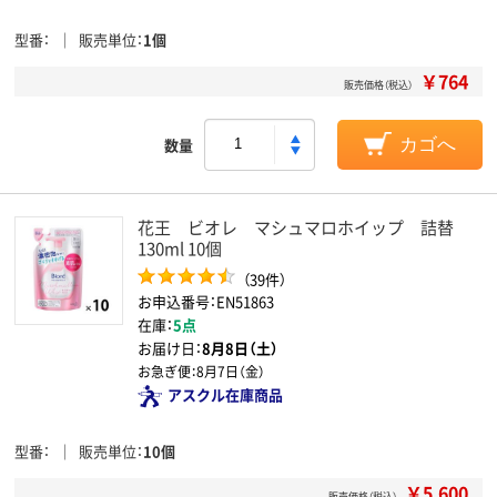
型番
販売単位
1個
￥764
販売価格（税込）
数量
カゴへ
花王 ビオレ マシュマロホイップ 詰替
130ml 10個
（39件）
お申込番号：EN51863
在庫：
5点
お届け日：
8月8日（土）
お急ぎ便：
8月7日（金）
アスクル在庫商品
型番
販売単位
10個
￥5,600
販売価格（税込）