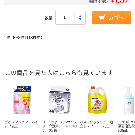
￥1,210
販売価格（税込）
数量
カゴへ
1件目～8件目（8件中）
この商品を見た人はこちらも見ています
ビオレ マシュマロホイ
ユニ・チャーム Gライフ
バスマジックリン 泡
Curel（キ
ップ 花王
リー介護用シート16枚/
立ちスプレー 花王
保湿 泡洗顔
ケース/16…
300mL …