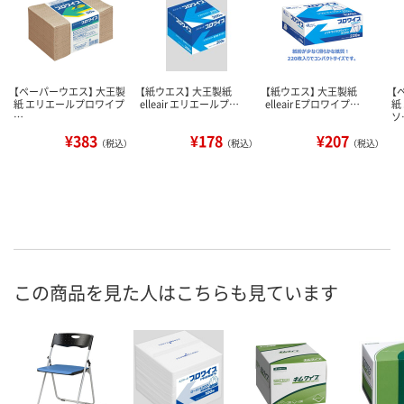
【ペーパーウエス】 大王製
【紙ウエス】 大王製紙
【紙ウエス】 大王製紙
【
紙 エリエールプロワイプ
elleair エリエールプ…
elleair Eプロワイプ…
紙
…
ソ
¥383
¥178
¥207
（税込）
（税込）
（税込）
この商品を見た人はこちらも見ています