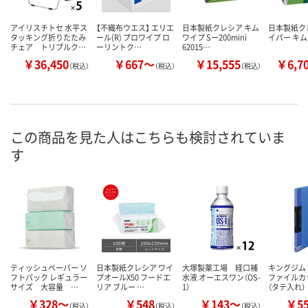
アイリスチトセ 水平ス
【不織布ウエス】 エリエ
日本製紙クレシア キム
日本製紙ク
タッキング折りたたみ
ール(R) プロワイプ ロ
ワイプ Sー200mini
イパー キ
チェア トリプルク…
ーリントク…
62015…
￥36,450
￥667～
￥15,555
￥6,7
（税込）
（税込）
（税込）
この商品を見た人はこちらも検討されていま
す
ティッシュペーパー ソ
日本製紙クレシア ワイ
大塚製薬工場 経口補
キングジム
フトパック レギュラー
プオールX50 フードエ
水液 オーエスワン（OS-
ファイルカ
サイズ 大容量 …
リア ブルー …
1）
（タテ入れ）
￥328～
￥548
￥143～
￥5
（税込）
（税込）
（税込）