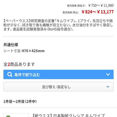
￥750～￥11,980
販売価格（税抜き）
￥824
～
￥13,177
販売価格（税込）
【ペーパーウエス】研究検査の定番「キムワイプ」。1プライ。毛羽立ちや紙
粉が少なく、拭き取り後も繊維が目立たない。水分油分をすばやく吸収し
ます。食品衛生試験実施済み（RoHS指令適合）。
共通仕様
シート寸法
470×425mm
全
2
商品あります
条件で絞り込む
並び替え：指定なし
1件目～2件目（2件中）
【紙ウエス】 日本製紙クレシア キムワイプ