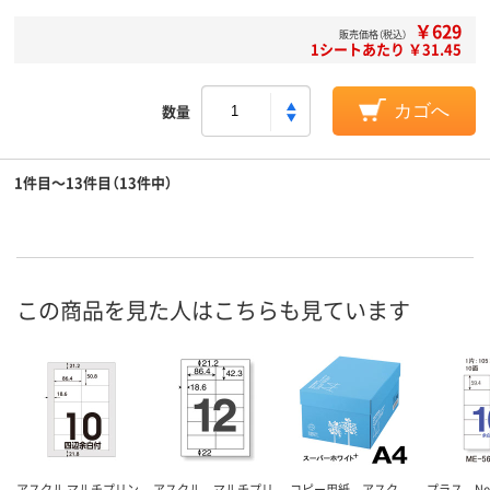
￥629
販売価格（税込）
1シートあたり ￥31.45
数量
カゴへ
1件目～13件目（13件中）
この商品を見た人はこちらも見ています
アスクル マルチプリン
アスクル マルチプリ
コピー用紙 アスク
プラス N