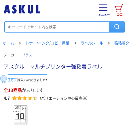
カゴ
メニュー
ホーム
トナー/インク/コピー用紙
ラベルシール
強粘着
メーカー
プラス
アスクル マルチプリンター強粘着ラベル
2
万回
購入いただきました！
全13商品
があります。
4.7
（バリエーション中の最高値）