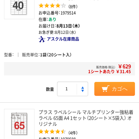
（8件）
お申込番号：1979514
在庫：
あり
お届け日：
8月13日（木）
お急ぎ便：
8月12日（水）
アスクル在庫商品
型番
販売単位
1袋（20シート入）
￥629
販売価格（税込）
1シートあたり ￥31.45
数量
カゴへ
プラス ラベルシール マルチプリンター強粘着
ラベル 65面 A4 1セット（20シート×5袋入） オ
リジナル
（4件）
お申込番号：1979588