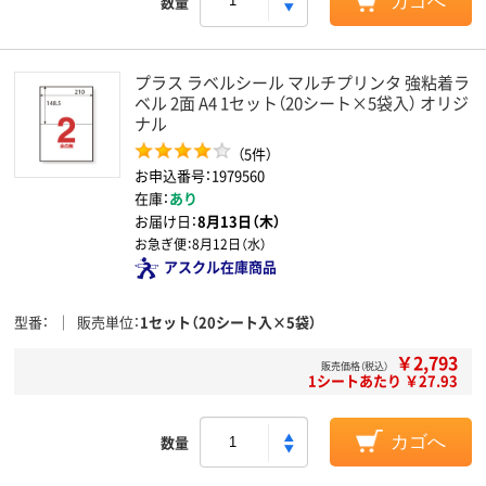
数量
カゴへ
プラス ラベルシール マルチプリンタ 強粘着ラ
ベル 2面 A4 1セット（20シート×5袋入） オリジ
ナル
（5件）
お申込番号：1979560
在庫：
あり
お届け日：
8月13日（木）
お急ぎ便：
8月12日（水）
アスクル在庫商品
型番
販売単位
1セット（20シート入×5袋）
￥2,793
販売価格（税込）
1シートあたり ￥27.93
数量
カゴへ