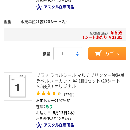
お急ぎ便：
8月12日（水）
アスクル在庫商品
型番
販売単位
1袋（20シート入）
￥659
販売価格（税込）
1シートあたり ￥32.95
数量
カゴへ
プラス ラベルシール マルチプリンター強粘着
ラベル ノーカット A4 1冊1セット（20シート
×5袋入） オリジナル
（22件）
お申込番号：1979461
在庫：
あり
お届け日：
8月13日（木）
お急ぎ便：
8月12日（水）
アスクル在庫商品