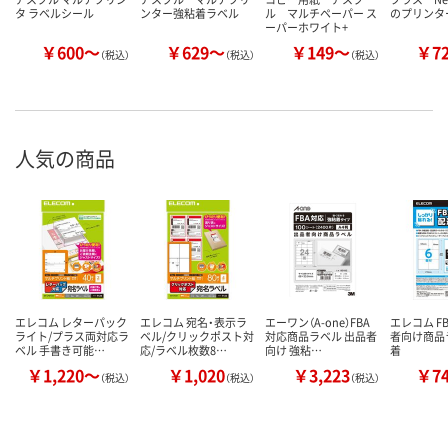
タ ラベルシール
ンター強粘着ラベル
ル マルチペーパー ス
のプリンタ
ーパーホワイト+
￥600～
￥629～
￥149～
￥7
（税込）
（税込）
（税込）
人気の商品
エレコム レターパック
エレコム 宛名・表示ラ
エーワン（A-one）FBA
エレコム F
ライト/プラス両対応ラ
ベル/クリックポスト対
対応商品ラベル 出品者
者向け商品
ベル 手書き可能…
応/ラベル枚数8…
向け 強粘…
着
￥1,220～
￥1,020
￥3,223
￥7
（税込）
（税込）
（税込）