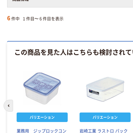
6
件中
1 件目〜 6 件目を表示
この商品を見た人はこちらも検討されて
前のスライドへ
バリエーション
バリエーション
レン
業務用 ジップロックコン
岩崎工業 ラストロ パック