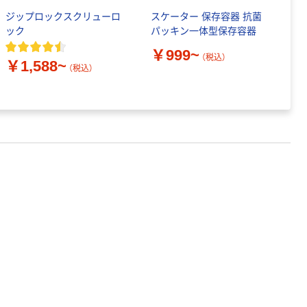
ジップロックスクリューロ
スケーター 保存容器 抗菌
湿
ック
パッキン一体型保存容器
保
ー
￥999~
（税込）
￥1,588~
￥
（税込）