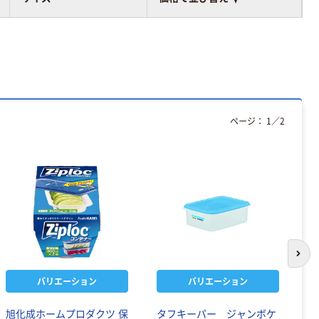
ページ：
1
／
2
次の
バリエーション
バリエーション
旭化成ホームプロダクツ 保
タフキーパー ジャンボケ
岩