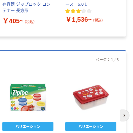
存容器 ジップロック コン
ース 5.0Ｌ
ー
テナー 長方形
￥1,536~
￥
￥405~
（税込）
（税込）
ページ：
1
／
3
次の
バリエーション
バリエーション