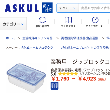
すべて
カテゴリー
履歴・再注文
マイカタログ
クイックオーダー
ホーム
生活雑貨/キッチン用品
調理器具/調理機器/食品運搬
保
メーカー
旭化成ホームプロダクツ
旭化成ホームプロダクツの保存容器/
業務用 ジップロックコ
食品保存容器の定番、ジップロックコ
レビュー
5.0
（バリエーション中の最
￥1,760
~
￥4,923
（税込）