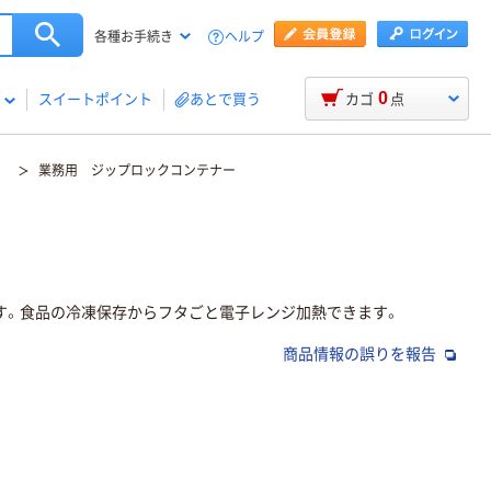
ヘルプ
各種お手続き
0
スイートポイント
あとで買う
カゴ
点
ナ
業務用 ジップロックコンテナー
す。食品の冷凍保存からフタごと電子レンジ加熱できます。
商品情報の誤りを報告