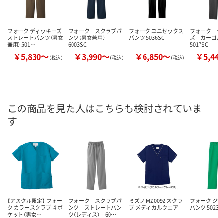
フォーク ディッキーズ
フォーク スクラブパ
フォーク ユニセックス
フォーク 
ストレートパンツ（男女
ンツ（男女兼用）
パンツ 5036SC
ズ カー
兼用） 501…
6003SC
5017SC
￥5,830～
￥3,990～
￥6,850～
￥5,4
（税込）
（税込）
（税込）
この商品を見た人はこちらも検討されていま
す
【アスクル限定】 フォー
フォーク スクラブパ
ミズノ MZ0092 スクラ
フォーク 
ク カラースクラブ ４ポ
ンツ ストレートパン
ブ メディカルウエア
パンツ 502
ケット（男女…
ツ（レディス） 60…