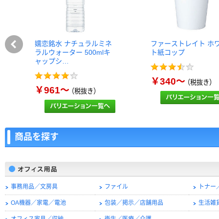
嬬恋銘水 ナチュラルミネ
ファーストレイト ホ
ラルウォーター 500mlキ
ト紙コップ
ャップシ…
￥340～
（税抜き）
￥961～
（税抜き）
商品を探す
事務用品／文房具
ファイル
トナー
OA機器／家電／電池
包装／掲示／店舗用品
生活雑