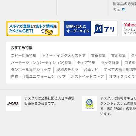
医薬品の販売
表示
おすすめ特集
コピー用紙特集
トナー・インクメガストア
電卓特集
電池特集
タ
パーテーション(パーティション)特集
チェア特集
ラック特集
ゴミ箱
ダンボール専門ショップ
現場のチカラ
台車ナビ
すべての働く現場
白衣・介護ユニフォームショップ
ポストイットストア
オフィスづくり
アスクルは公益社団法人日本通信
アスクルは情報セキュ
販売協会の会員です。
ジメントシステムの国
る「ISO 27001」の
います。