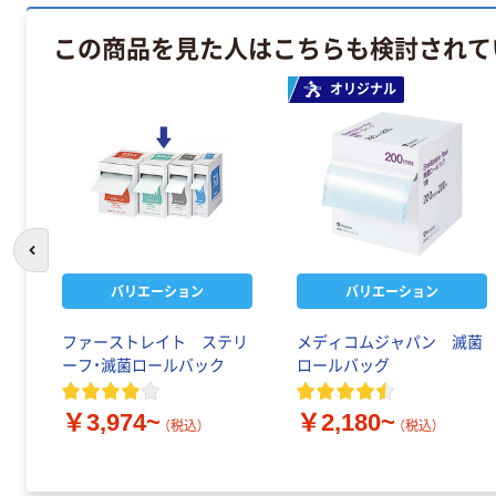
この商品を見た人はこちらも検討されて
オリジナル
前のスライドへ
バリエーション
バリエーション
菌ロ
ファーストレイト ステリ
メディコムジャパン 滅菌
タロ
ーフ・滅菌ロールバック
ロールバッグ
￥3,974~
￥2,180~
（税込）
（税込）