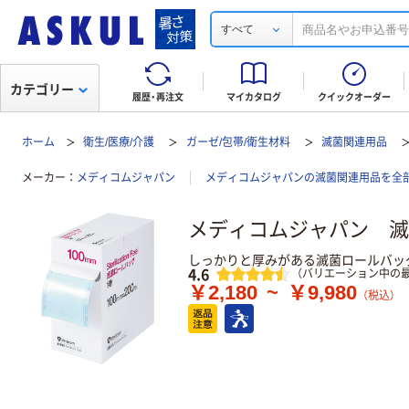
すべて
カテゴリー
履歴・再注文
マイカタログ
クイックオーダー
ホーム
衛生/医療/介護
ガーゼ/包帯/衛生材料
滅菌関連用品
メーカー
メディコムジャパン
メディコムジャパンの滅菌関連用品を全
メディコムジャパン 滅
しっかりと厚みがある滅菌ロールバッ
レビュー
4.6
（バリエーション中の最
￥2,180
~
￥9,980
（税込）