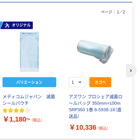
ページ：
1
／
2
オリジナル
次の
バリエーション
カゴへ
メディコムジャパン 滅菌
アズワン プロシェア滅菌ロ
メ
シールパウチ
ールバッグ 350mm×100m
ー
SRP350 1巻 8-5938-18（直
ル
送品）
￥1,180~
￥
（税込）
￥10,336
（税込）