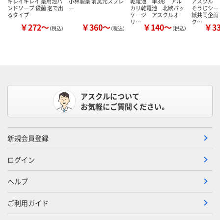
キレイキレイ 薬用泡ハ
小林製薬 消臭元スプレ
乾電池 単3形 アル
アスクル 
ンドソープ 殺菌 泡で出
ー
カリ乾電池 北欧パッ
そうじシー
るタイプ
ケージ アスクルオ
紙共同企画
リ…
ク…
￥272～
￥360～
￥140～
￥3
（税込）
（税込）
（税込）
アスクルについて
お気軽にご質問ください。
新規会員登録
ログイン
ヘルプ
ご利用ガイド