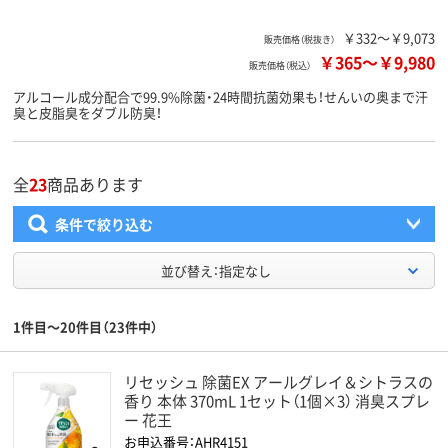
￥332～￥9,073
販売価格（税抜き）
￥365
～
￥9,980
販売価格（税込）
アルコール成分配合で99.9%除菌・24時間抗菌効果も！せんいの奥まで汗
臭と皮脂臭をダブル防臭！
全
23
商品あります
条件で絞り込む
並び替え：指定なし
1件目～20件目（23件中）
リセッシュ 除菌EX アールグレイ＆シトラスの
香り 本体 370mL 1セット（1個×3） 消臭スプレ
ー 花王
お申込番号：AHR4151