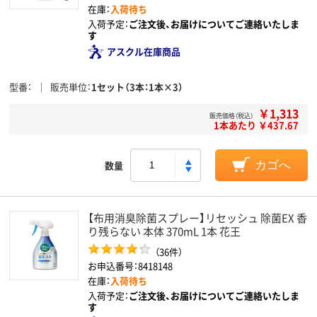
在庫：
入荷待ち
入荷予定：
ご注文後、お届けについてご連絡いたしま
す
アスクル在庫商品
型番
販売単位
1セット（3本：1本×3）
￥1,313
販売価格（税込）
1本あたり ￥437.67
数量
カゴへ
【布用消臭除菌スプレー】リセッシュ 除菌EX 香
り残らない 本体 370mL 1本 花王
（36件）
お申込番号：8418148
在庫：
入荷待ち
入荷予定：
ご注文後、お届けについてご連絡いたしま
す