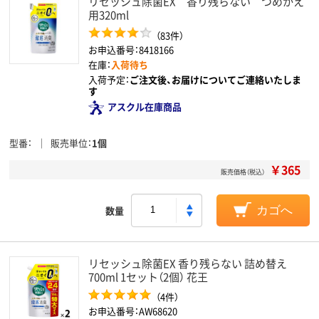
リセッシュ除菌EX 香り残らない つめかえ
用320ml
（83件）
お申込番号：8418166
在庫：
入荷待ち
入荷予定：
ご注文後、お届けについてご連絡いたしま
す
アスクル在庫商品
型番
販売単位
1個
￥365
販売価格（税込）
数量
カゴへ
リセッシュ除菌EX 香り残らない 詰め替え
700ml 1セット（2個） 花王
（4件）
お申込番号：AW68620