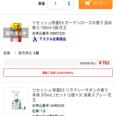
数量
カゴへ
リセッシュ除菌EX ガーデンローズの香り 詰め
替え 700ml 1個 花王
お申込番号：NW07329
アスクル在庫商品
型番
販売単位
1個
￥762
販売価格（税込）
現在ご注文いただけません
リセッシュ 除菌EX リラクシーサボンの香り
本体 370mL 1セット（1個×3） 消臭スプレー 花
王
お申込番号：AHR4150
在庫：
7点