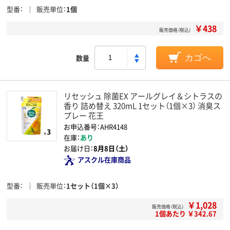
型番
販売単位
1個
￥438
販売価格（税込）
数量
カゴへ
リセッシュ 除菌EX アールグレイ＆シトラスの
香り 詰め替え 320mL 1セット（1個×3） 消臭ス
プレー 花王
お申込番号：AHR4148
在庫：
あり
お届け日：
8月8日（土）
アスクル在庫商品
型番
販売単位
1セット（1個×3）
￥1,028
販売価格（税込）
1個あたり ￥342.67