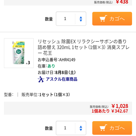
￥438
販売価格（税込）
数量
カゴへ
リセッシュ 除菌EX リラクシーサボンの香り
詰め替え 320mL 1セット（1個×3） 消臭スプレ
ー 花王
お申込番号：AHR4149
在庫：
あり
お届け日：
8月8日（土）
アスクル在庫商品
型番
販売単位
1セット（1個×3）
￥1,028
販売価格（税込）
1個あたり ￥342.67
数量
カゴへ