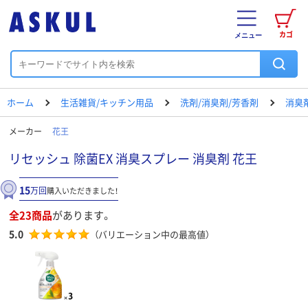
カゴ
メニュー
ホーム
生活雑貨/キッチン用品
洗剤/消臭剤/芳香剤
消臭
メーカー
花王
リセッシュ 除菌EX 消臭スプレー 消臭剤 花王
15
万回
購入いただきました！
全23商品
があります。
5.0
（バリエーション中の最高値）