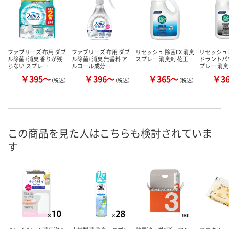
ファブリーズ 布用 ダブ
ファブリーズ 布用 ダブ
リセッシュ 除菌EX 消臭
リセッシュ 
ル除菌+消臭 香りが残
ル除菌+消臭 無香料 ア
スプレー 消臭剤 花王
ドラントパ
らない スプレ…
ルコール成分…
プレー 消
￥395～
￥396～
￥365～
￥3
（税込）
（税込）
（税込）
この商品を見た人はこちらも検討されていま
す