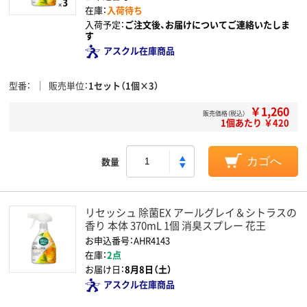
在庫：
入荷待ち
入荷予定：
ご注文後、お届けについてご連絡いたしま
す
アスクル在庫商品
型番
販売単位
1セット（1個×3）
￥1,260
販売価格（税込）
1個あたり ￥420
数量
カゴへ
リセッシュ 除菌EX アールグレイ＆シトラスの
香り 本体 370mL 1個 消臭スプレー 花王
お申込番号：AHR4143
在庫：
2点
お届け日：
8月8日（土）
アスクル在庫商品