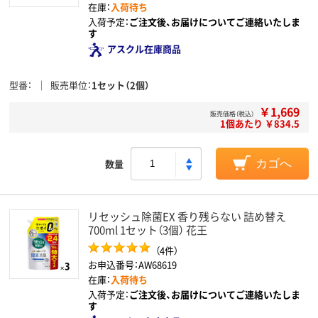
在庫：
入荷待ち
入荷予定：
ご注文後、お届けについてご連絡いたしま
す
アスクル在庫商品
型番
販売単位
1セット（2個）
￥1,669
販売価格（税込）
1個あたり ￥834.5
数量
カゴへ
リセッシュ除菌EX 香り残らない 詰め替え
700ml 1セット（3個） 花王
（4件）
お申込番号：AW68619
在庫：
入荷待ち
入荷予定：
ご注文後、お届けについてご連絡いたしま
す