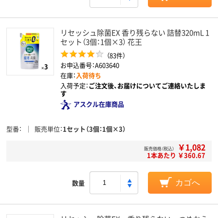
リセッシュ除菌EX 香り残らない 詰替320mL 1
セット（3個：1個×3） 花王
（83件）
お申込番号：A603640
在庫：
入荷待ち
入荷予定：
ご注文後、お届けについてご連絡いたしま
す
アスクル在庫商品
型番
販売単位
1セット（3個：1個×3）
￥1,082
販売価格（税込）
1本あたり ￥360.67
数量
カゴへ