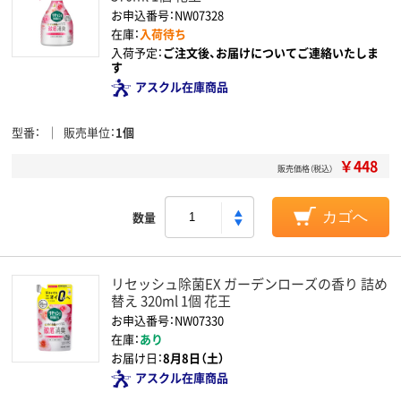
お申込番号：NW07328
在庫：
入荷待ち
入荷予定：
ご注文後、お届けについてご連絡いたしま
す
アスクル在庫商品
型番
販売単位
1個
￥448
販売価格（税込）
数量
カゴへ
リセッシュ除菌EX ガーデンローズの香り 詰め
替え 320ml 1個 花王
お申込番号：NW07330
在庫：
あり
お届け日：
8月8日（土）
アスクル在庫商品