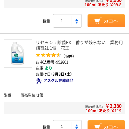
販売価格（税込）
100mLあたり ￥99.8
数量
カゴへ
リセッシュ除菌EX 香りが残らない 業務用
詰替2L 1個 花王
（49件）
お申込番号：952801
在庫：
あり
お届け日：
8月8日（土）
アスクル在庫商品
型番
販売単位
1個
￥2,380
販売価格（税込）
100mLあたり ￥119
数量
カゴへ