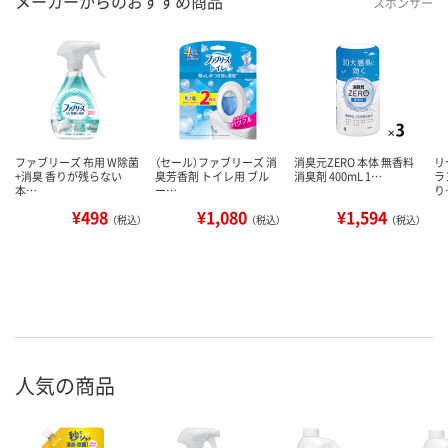
メーカーからのおすすめ商品
スポンサー
ファブリーズ 布用 W除菌
（セール）ファブリーズ 消
消臭元ZERO 本体 無香料
リ
+消臭 香りが残らない
臭芳香剤 トイレ用 ブル
消臭剤 400mL 1…
ラ
本…
ー…
り
¥498
¥1,080
¥1,594
（税込）
（税込）
（税込）
人気の商品