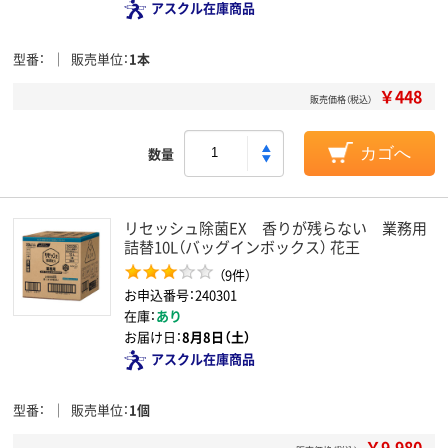
アスクル在庫商品
型番
販売単位
1本
￥448
販売価格（税込）
数量
カゴへ
リセッシュ除菌EX 香りが残らない 業務用
詰替10L（バッグインボックス） 花王
（9件）
お申込番号：240301
在庫：
あり
お届け日：
8月8日（土）
アスクル在庫商品
型番
販売単位
1個
￥9,980