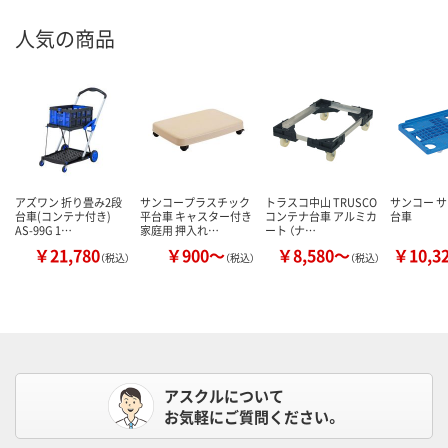
人気の商品
アズワン 折り畳み2段
サンコープラスチック
トラスコ中山 TRUSCO
サンコー 
台車(コンテナ付き)
平台車 キャスター付き
コンテナ台車 アルミカ
台車
AS-99G 1…
家庭用 押入れ…
ート （ナ…
￥21,780
￥900～
￥8,580～
￥10,3
（税込）
（税込）
（税込）
アスクルについて
お気軽にご質問ください。