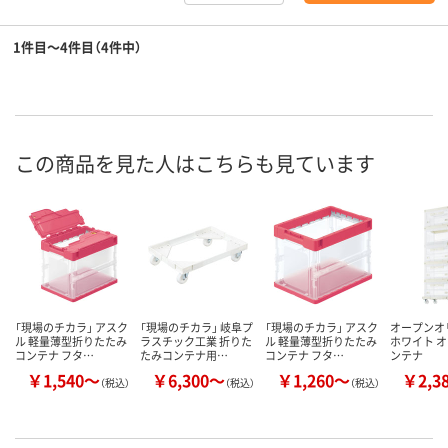
1件目～4件目（4件中）
この商品を見た人はこちらも見ています
「現場のチカラ」 アスク
「現場のチカラ」 岐阜プ
「現場のチカラ」 アスク
オープンオリ
ル 軽量薄型折りたたみ
ラスチック工業 折りた
ル 軽量薄型折りたたみ
ホワイト オ
コンテナ フタ…
たみコンテナ用…
コンテナ フタ…
ンテナ
￥1,540～
￥6,300～
￥1,260～
￥2,3
（税込）
（税込）
（税込）