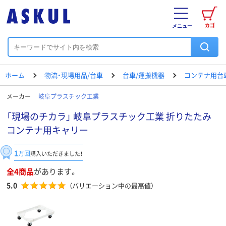
カゴ
メニュー
ホーム
物流・現場用品/台車
台車/運搬機器
コンテナ用台
メーカー
岐阜プラスチック工業
「現場のチカラ」 岐阜プラスチック工業 折りたたみ
コンテナ用キャリー
1
万回
購入いただきました！
全4商品
があります。
5.0
（バリエーション中の最高値）