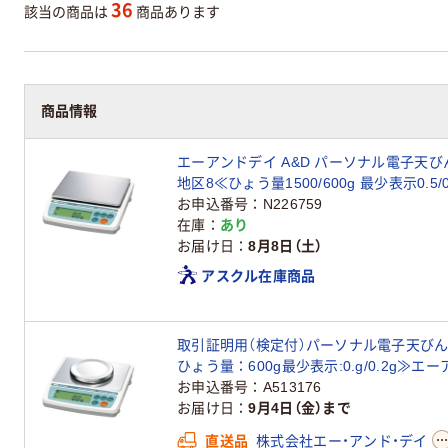
36
該当の商品は
商品あります
商品情報
エーアンドデイ A&D パーソナル電子天
地区8≪ひょう量1500/600g 最少表示0.5/0
お申込番号
N226759
在庫
あり
お届け日
8月8日（土）
アスクル在庫商品
取引証明用（検定付）パーソナル電子天びん＜地
ひょう量：600g最少表示:0.g/0.2g≫エ
お申込番号
A513176
お届け日
9月4日（金）まで
直送品
株式会社エー・アンド・デイ