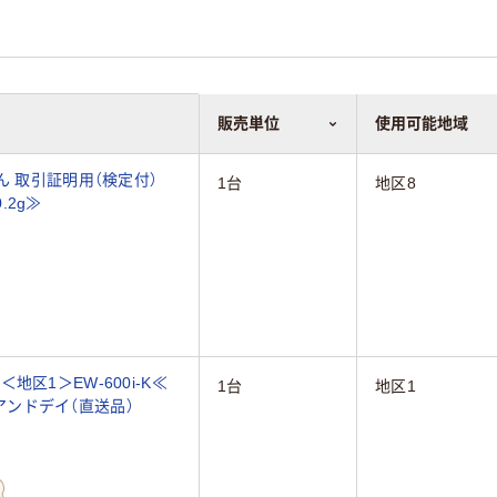
販売単位
使用可能地域
びん 取引証明用（検定付）
1台
地区8
.2g≫
区1＞EW-600i-K≪
1台
地区1
ーアンドデイ（直送品）