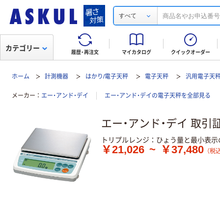
すべて
カテゴリー
履歴・再注文
マイカタログ
クイックオーダー
ホーム
計測機器
はかり/電子天秤
電子天秤
汎用電子天
メーカー
エー・アンド・デイ
エー・アンド・デイの電子天秤を全部見る
エー・アンド・デイ 取引証
トリプルレンジ：ひょう量と最小表示
￥21,026
~
￥37,480
（税込