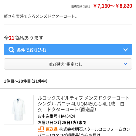
￥7,160
～
￥8,820
販売価格（税込）
軽さを実感できるメンズドクターコート。
全
21
商品あります
条件で絞り込む
並び替え：指定なし
1件目～20件目（21件中）
ルコックスポルティフ メンズドクターコート
シングル バニラ 4L UQM4501-1-4L 1枚 白
衣 ドクターコート（直送品）
お申込番号：HA45424
お届け日：
8月25日（火）まで
直送品
株式会社明石スクールユニフォームカン
パニー（カタログ掲載品）からお届け