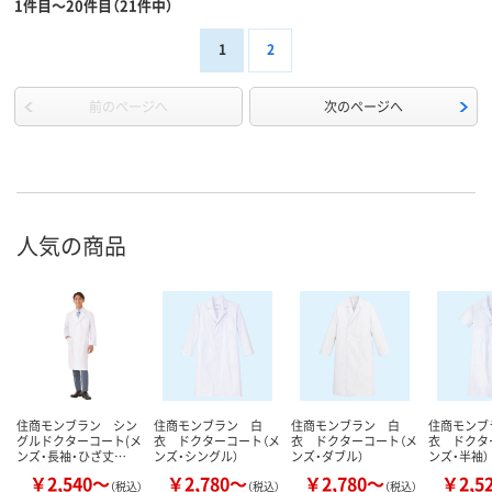
1件目～20件目（21件中）
1
2
前のページへ
次のページへ
人気の商品
住商モンブラン シン
住商モンブラン 白
住商モンブラン 白
住商モンブ
グルドクターコート(メ
衣 ドクターコート（メ
衣 ドクターコート（メ
衣 ドクタ
ンズ・長袖・ひざ丈…
ンズ・シングル）
ンズ・ダブル）
ンズ・半袖）
￥2,540～
￥2,780～
￥2,780～
￥2,5
（税込）
（税込）
（税込）