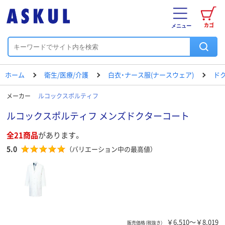
カゴ
メニュー
ホーム
衛生/医療/介護
白衣・ナース服(ナースウェア)
ド
メーカー
ルコックスポルティフ
ルコックスポルティフ メンズドクターコート
全21商品
があります。
5.0
（バリエーション中の最高値）
￥6,510～￥8,019
販売価格（税抜き）