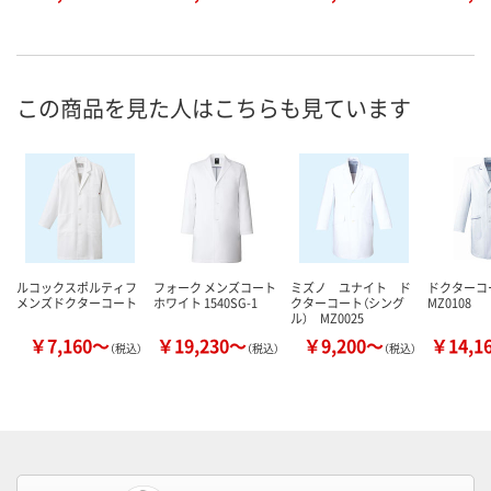
この商品を見た人はこちらも見ています
ルコックスポルティフ
フォーク メンズコート
ミズノ ユナイト ド
ドクターコ
メンズドクターコート
ホワイト 1540SG-1
クターコート（シング
MZ0108
ル） MZ0025
￥7,160～
￥19,230～
￥9,200～
￥14,1
（税込）
（税込）
（税込）