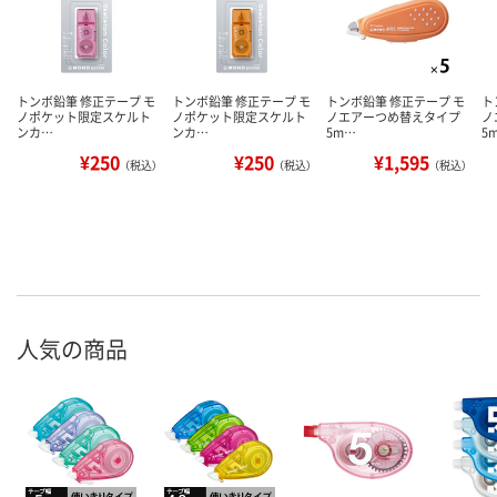
トンボ鉛筆 修正テープ モ
トンボ鉛筆 修正テープ モ
トンボ鉛筆 修正テープ モ
ト
ノポケット限定スケルト
ノポケット限定スケルト
ノエアーつめ替えタイプ
ノ
ンカ…
ンカ…
5m…
5
¥250
¥250
¥1,595
（税込）
（税込）
（税込）
人気の商品