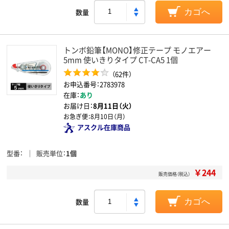
数量
カゴへ
トンボ鉛筆【MONO】修正テープ モノエアー
5mm 使いきりタイプ CT-CA5 1個
（62件）
お申込番号：2783978
在庫：
あり
お届け日：
8月11日（火）
お急ぎ便：
8月10日（月）
アスクル在庫商品
型番
販売単位
1個
￥244
販売価格（税込）
数量
カゴへ