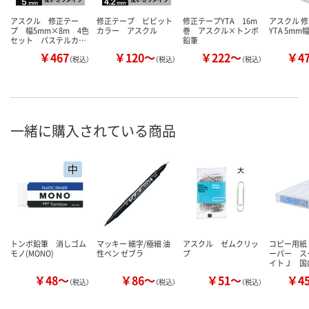
アスクル 修正テー
修正テープ ビビット
修正テープYTA 16m
アスクル 
プ 幅5mm×8m 4色
カラー アスクル
巻 アスクル×トンボ
YTA 5mm
セット パステルカ…
鉛筆
￥467
￥120～
￥222～
￥4
（税込）
（税込）
（税込）
一緒に購入されている商品
トンボ鉛筆 消しゴム
マッキー 細字/極細 油
アスクル ゼムクリッ
コピー用紙
モノ(MONO)
性ペン ゼブラ
プ
ーパー ス
イトＪ 国
￥48～
￥86～
￥51～
￥4
（税込）
（税込）
（税込）