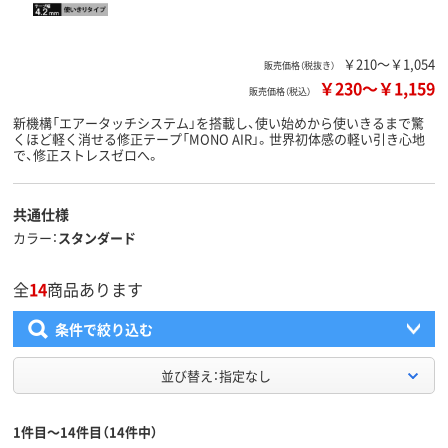
￥210～￥1,054
販売価格（税抜き）
￥230
～
￥1,159
販売価格（税込）
新機構「エアータッチシステム」を搭載し、使い始めから使いきるまで驚
くほど軽く消せる修正テープ「MONO AIR」。世界初体感の軽い引き心地
で、修正ストレスゼロへ。
共通仕様
カラー
スタンダード
全
14
商品あります
条件で絞り込む
並び替え：指定なし
1件目～14件目（14件中）