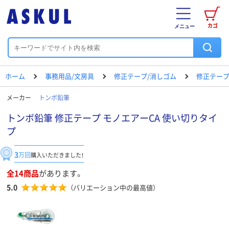
カゴ
メニュー
ホーム
事務用品/文房具
修正テープ/消しゴム
修正テー
メーカー
トンボ鉛筆
トンボ鉛筆 修正テープ モノエアーCA 使い切りタイ
プ
3
万回
購入いただきました！
全14商品
があります。
5.0
（バリエーション中の最高値）