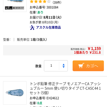
（39件）
お申込番号：3001084
在庫：
あり
お届け日：
8月11日（火）
お急ぎ便：
8月10日（月）
アスクル在庫商品
型番
販売単位
1箱（5個入）
￥1,159
販売価格（税込）
1個あたり ￥231.8
数量
カゴへ
トンボ鉛筆 修正テープ モノエアーCA アッシ
ュブルー 5mm 使い切りタイプ CT-CA5C44 1
セット（5個）
お申込番号：EH24612
在庫：
8点