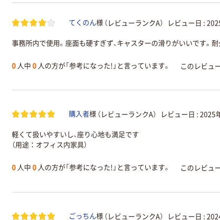
（レビューランクA）
レビュー日 :
20
てくのん
様
事務所内で使用。座面も硬すぎず、キャスターの滑りがいいです。耐
0
人中
0
人の方が「参考になった!」と言っています。
このレビュ
（レビューランクA）
レビュー日 :
2025
購入者
様
軽くて扱いやすいし、座り心地も満足です
（用途：オフィス内家具）
0
人中
0
人の方が「参考になった!」と言っています。
このレビュ
（レビューランクA）
レビュー日 :
20
ごっちん
様