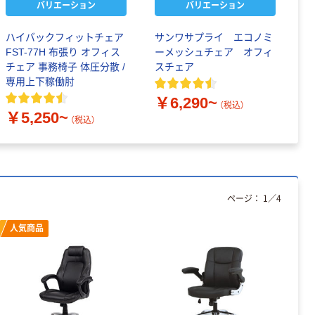
バリエーション
バリエーション
ハイバックフィットチェア
サンワサプライ エコノミ
N
FST-77H 布張り オフィス
ーメッシュチェア オフィ
体
チェア 事務椅子 体圧分散 /
スチェア
フ
専用上下稼働肘
タ
￥6,290~
（税込）
￥5,250~
￥
（税込）
ページ：
1
／
4
人気商品