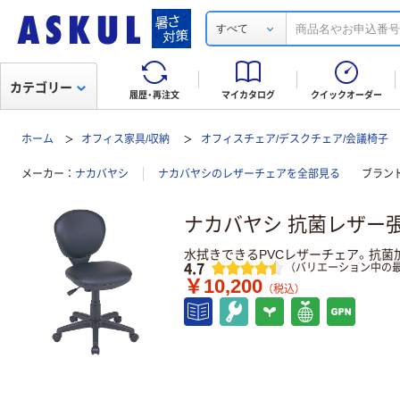
すべて
カテゴリー
履歴・再注文
マイカタログ
クイックオーダー
ホーム
オフィス家具/収納
オフィスチェア/デスクチェア/会議椅子
メーカー
ナカバヤシ
ナカバヤシのレザーチェアを全部見る
ブラン
ナカバヤシ 抗菌レザー張
水拭きできるPVCレザーチェア。抗菌
レビュー
4.7
（バリエーション中の最
￥10,200
（税込）