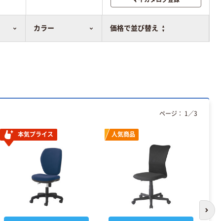
比較表に追加
カラー
価格で並び替え
ページ：
1
／
3
本気プライス
人気商品
次の