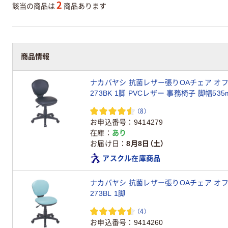
2
該当の商品は
商品あります
商品情報
ナカバヤシ 抗菌レザー張りOAチェア オフ
273BK 1脚 PVCレザー 事務椅子 脚幅535
（8）
お申込番号
9414279
在庫
あり
お届け日
8月8日（土）
アスクル在庫商品
ナカバヤシ 抗菌レザー張りOAチェア オフィ
273BL 1脚
（4）
お申込番号
9414260