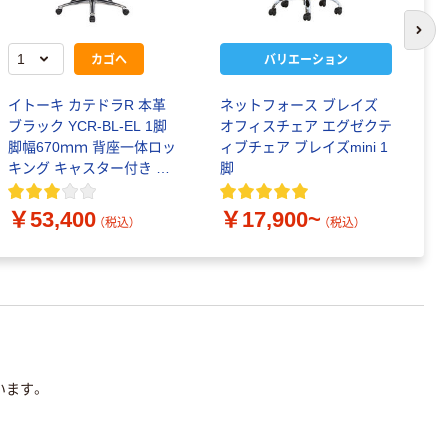
次の
カゴへ
バリエーション
イトーキ カテドラR 本革
ネットフォース ブレイズ
ナ
ブラック YCR-BL-EL 1脚
オフィスチェア エグゼクテ
ト
脚幅670ｍｍ 背座一体ロッ
ィブチェア ブレイズmini 1
キング キャスター付き 事
脚
￥
務椅子 オフィスチェア
￥53,400
￥17,900~
（税込）
（税込）
います。