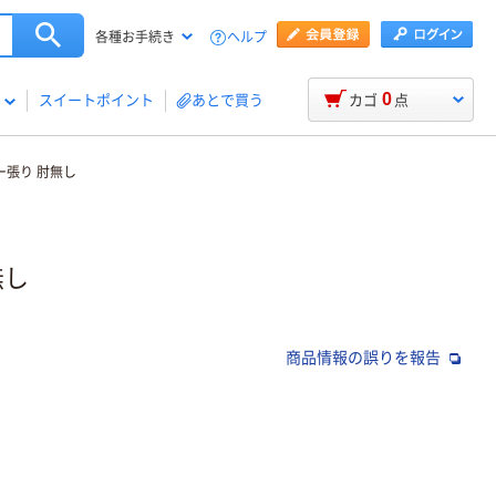
ヘルプ
各種お手続き
0
スイートポイント
あとで買う
カゴ
点
ー張り 肘無し
無し
商品情報の誤りを報告