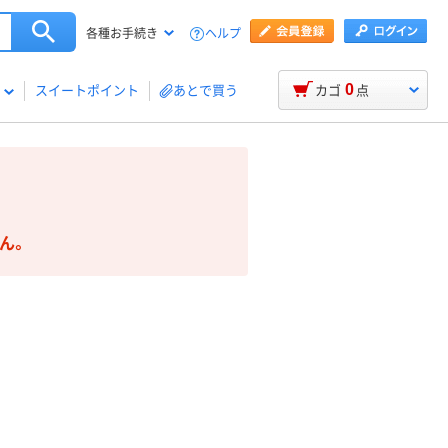
ヘルプ
各種お手続き
0
スイートポイント
あとで買う
カゴ
点
ん。