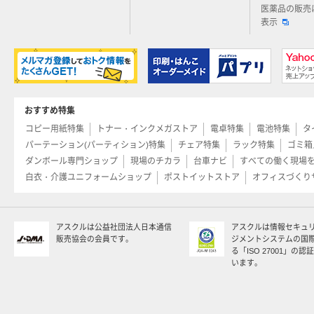
医薬品の販売
表示
おすすめ特集
コピー用紙特集
トナー・インクメガストア
電卓特集
電池特集
タ
パーテーション(パーティション)特集
チェア特集
ラック特集
ゴミ箱
ダンボール専門ショップ
現場のチカラ
台車ナビ
すべての働く現場
白衣・介護ユニフォームショップ
ポストイットストア
オフィスづくり
アスクルは公益社団法人日本通信
アスクルは情報セキュ
販売協会の会員です。
ジメントシステムの国
る「ISO 27001」の
います。