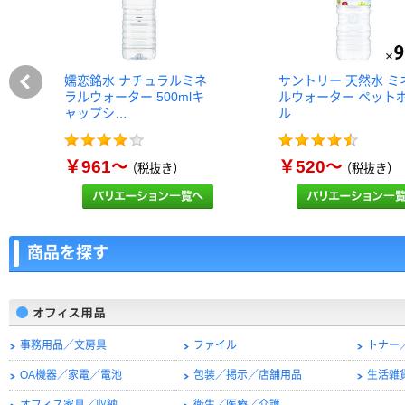
嬬恋銘水 ナチュラルミネ
サントリー 天然水 ミ
ラルウォーター 500mlキ
ルウォーター ペット
ャップシ…
ル
￥961～
￥520～
（税抜き）
（税抜き）
商品を探す
事務用品／文房具
ファイル
トナー
OA機器／家電／電池
包装／掲示／店舗用品
生活雑