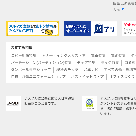
医薬品の販売
表示
おすすめ特集
コピー用紙特集
トナー・インクメガストア
電卓特集
電池特集
タ
パーテーション(パーティション)特集
チェア特集
ラック特集
ゴミ箱
ダンボール専門ショップ
現場のチカラ
台車ナビ
すべての働く現場
白衣・介護ユニフォームショップ
ポストイットストア
オフィスづくり
アスクルは公益社団法人日本通信
アスクルは情報セキュ
販売協会の会員です。
ジメントシステムの国
る「ISO 27001」の
います。