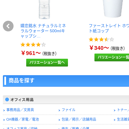
嬬恋銘水 ナチュラルミネ
ファーストレイト ホ
ラルウォーター 500mlキ
ト紙コップ
ャップシ…
￥340～
（税抜き）
￥961～
（税抜き）
商品を探す
事務用品／文房具
ファイル
トナー
OA機器／家電／電池
包装／掲示／店舗用品
生活雑