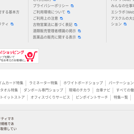
プライバシーポリシー
みんなの仕事
対する基本方
ご利用環境について
エシラボ（We
ご利用上の注意
アスクルの大
リティ
ション
古物営業法に基づく表記
酒類販売管理者標識の掲示
医薬品の販売に関する表示
イムカード特集
ラミネーター特集
ホワイトボードショップ
パーテーション
タオル特集
ダンボール専門ショップ
現場のチカラ
台車ナビ
すべての働
トイットストア
オフィスづくりサービス
ピンポイントサーチ
特集一覧
リティマネ
際規格であ
証を取得してい