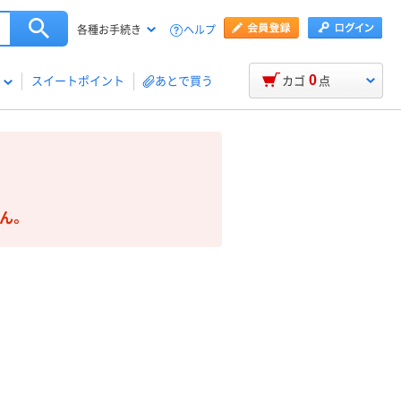
ヘルプ
各種お手続き
0
スイートポイント
あとで買う
カゴ
点
ん。