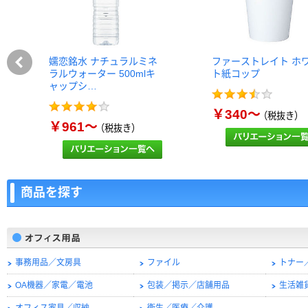
嬬恋銘水 ナチュラルミネ
ファーストレイト ホ
ラルウォーター 500mlキ
ト紙コップ
ャップシ…
￥340～
（税抜き）
￥961～
（税抜き）
商品を探す
事務用品／文房具
ファイル
トナー
OA機器／家電／電池
包装／掲示／店舗用品
生活雑