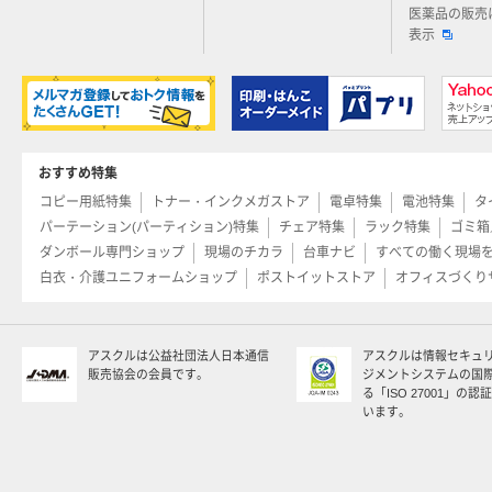
医薬品の販売
表示
おすすめ特集
コピー用紙特集
トナー・インクメガストア
電卓特集
電池特集
タ
パーテーション(パーティション)特集
チェア特集
ラック特集
ゴミ箱
ダンボール専門ショップ
現場のチカラ
台車ナビ
すべての働く現場
白衣・介護ユニフォームショップ
ポストイットストア
オフィスづくり
アスクルは公益社団法人日本通信
アスクルは情報セキュ
販売協会の会員です。
ジメントシステムの国
る「ISO 27001」の
います。