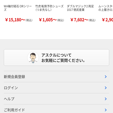
WA軸付砥石 ORシリー
竹虎 転倒予防シューズ
ダブルマジック2 両足
ムーンスター
ズ
（つま先なし）
1017 徳武産業
の上履き01
￥15,180～
￥1,605～
￥7,602～
￥2,9
（税込）
（税込）
（税込）
アスクルについて
お気軽にご質問ください。
新規会員登録
ログイン
ヘルプ
ご利用ガイド