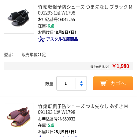
竹虎 転倒予防シューズ つま先なし ブラック M
091293 1足 W1798
お申込番号：E042255
在庫：
6点
お届け日：
8月9日（日）
アスクル在庫商品
型番
販売単位
1足
￥1,980
販売価格（税込）
数量
カゴへ
竹虎 転倒予防シューズ つま先なし あずき M
091193 1足 W1798
お申込番号：N659032
在庫：
5点
お届け日：
8月9日（日）