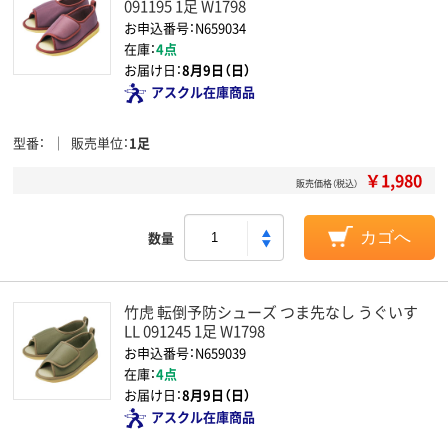
091195 1足 W1798
お申込番号：N659034
在庫：
4点
お届け日：
8月9日（日）
アスクル在庫商品
型番
販売単位
1足
￥1,980
販売価格（税込）
数量
カゴへ
竹虎 転倒予防シューズ つま先なし うぐいす
LL 091245 1足 W1798
お申込番号：N659039
在庫：
4点
お届け日：
8月9日（日）
アスクル在庫商品