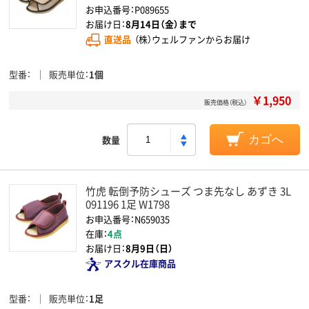
お申込番号：P089655
お届け日：
8月14日（金）まで
直送品
（株）ウェルファンからお届け
型番
販売単位
1個
￥1,950
販売価格（税込）
数量
カゴへ
竹虎 転倒予防シューズ つま先なし あずき 3L
091196 1足 W1798
お申込番号：N659035
在庫：
4点
お届け日：
8月9日（日）
アスクル在庫商品
型番
販売単位
1足