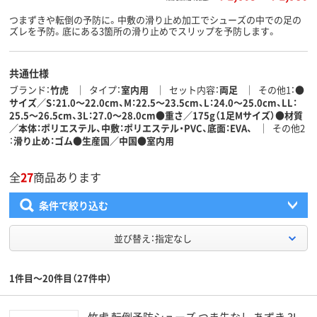
つまずきや転倒の予防に。中敷の滑り止め加工でシューズの中での足の
ズレを予防。底にある3箇所の滑り止めでスリップを予防します。
共通仕様
ブランド
竹虎
タイプ
室内用
セット内容
両足
その他1
●
サイズ／S：21.0～22.0cm、M：22.5～23.5cm、L：24.0～25.0cm、LL：
25.5～26.5cm、3L：27.0～28.0cm●重さ／175g（1足Mサイズ）●材質
／本体：ポリエステル、中敷：ポリエステル・PVC、底面：EVA、
その他2
滑り止め：ゴム●生産国／中国●室内用
全
27
商品あります
条件で絞り込む
並び替え：指定なし
1件目～20件目（27件中）
竹虎 転倒予防シューズ つま先なし あずき 3L