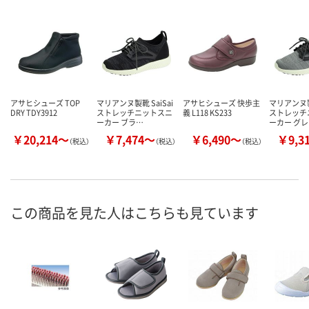
アサヒシューズ TOP
マリアンヌ製靴 SaiSai
アサヒシューズ 快歩主
マリアンヌ製靴
DRY TDY3912
ストレッチニットスニ
義 L118 KS233
ストレッチ
ーカー ブラ…
ーカー グ
￥20,214～
￥7,474～
￥6,490～
￥9,3
（税込）
（税込）
（税込）
この商品を見た人はこちらも見ています