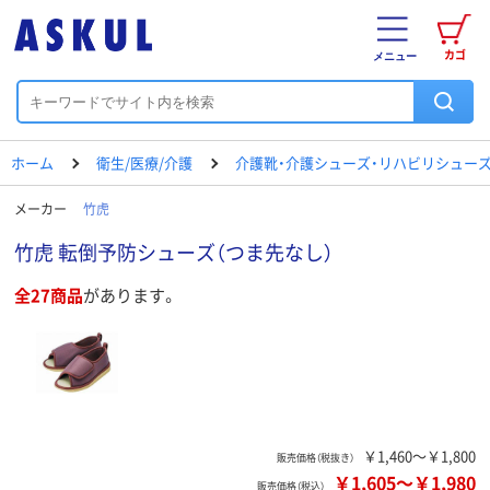
カゴ
メニュー
ホーム
衛生/医療/介護
介護靴・介護シューズ・リハビリシュー
メーカー
竹虎
竹虎 転倒予防シューズ（つま先なし）
全27商品
があります。
￥1,460～￥1,800
販売価格（税抜き）
￥1,605
～
￥1,980
販売価格（税込）