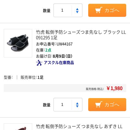
数量
カゴへ
竹虎 転倒予防シューズつま先なし ブラック LL
091295 1足
お申込番号：UW44167
在庫：
2点
お届け日：
8月9日（日）
アスクル在庫商品
型番
販売単位
1足
￥1,980
販売価格（税込）
数量
カゴへ
竹虎 転倒予防シューズ つま先なし あずき LL