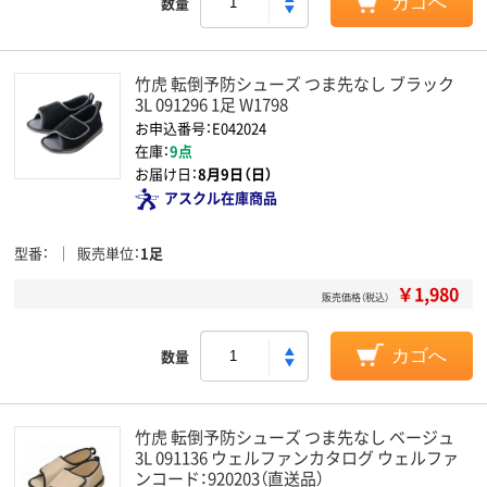
数量
カゴへ
竹虎 転倒予防シューズ つま先なし ブラック
3L 091296 1足 W1798
お申込番号：E042024
在庫：
9点
お届け日：
8月9日（日）
アスクル在庫商品
型番
販売単位
1足
￥1,980
販売価格（税込）
数量
カゴへ
竹虎 転倒予防シューズ つま先なし ベージュ
3L 091136 ウェルファンカタログ ウェルファ
ンコード：920203（直送品）