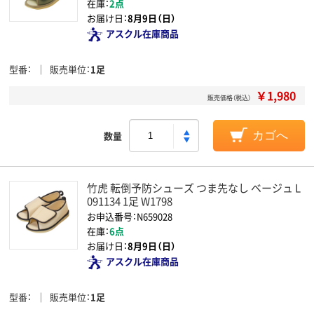
在庫：
2点
お届け日：
8月9日（日）
アスクル在庫商品
型番
販売単位
1足
￥1,980
販売価格（税込）
数量
カゴへ
竹虎 転倒予防シューズ つま先なし ベージュ L
091134 1足 W1798
お申込番号：N659028
在庫：
6点
お届け日：
8月9日（日）
アスクル在庫商品
型番
販売単位
1足