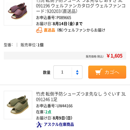
091196 ウェルファンカタログ ウェルファンコ
ード：920203（直送品）
お申込番号：P089665
お届け日：
8月14日（金）まで
直送品
（株）ウェルファンからお届け
型番
販売単位
1個
￥1,605
販売価格（税込）
数量
カゴへ
竹虎 転倒予防シューズつま先なし うぐいす 3L
091246 1足
お申込番号：UW44166
在庫：
2点
お届け日：
8月9日（日）
アスクル在庫商品