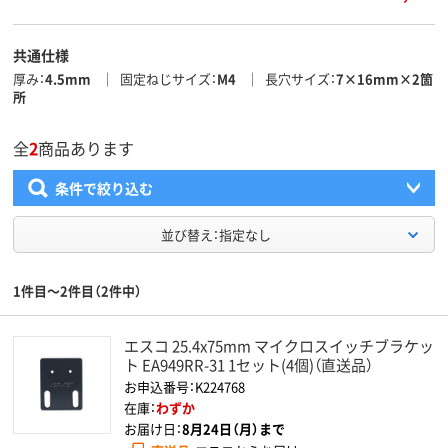
共通仕様
厚み
4.5mm
固定ねじサイズ
M4
長穴サイズ
7×16mm×2箇
所
全
2
商品あります
条件で絞り込む
並び替え：指定なし
1件目～2件目（2件中）
エスコ 25.4x75mm マイクロスイッチブラケッ
ト EA949RR-31 1セット(4個)（直送品）
お申込番号：K224768
在庫：
わずか
お届け日：
8月24日（月）まで