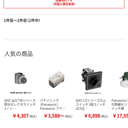
在庫切れです
（次回入荷日未定）
1件目～2件目（2件中）
人気の商品
IDEC φ22 TWシリーズ
パナソニック
IDEC CSシリーズカム
Panason
照光セレクタスイッチ
（Panasonic）
スイッチ 3段 3ノッチ
付熱線セン
3ノッ…
Panasonic アド…
UCSQ…
イッチ親
￥4,307
￥3,588～
￥6,898
￥17,5
（税込）
（税込）
（税込）