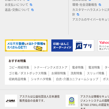
お支払いについて
環境・社会活動報告
返品・交換について
カスタマーハラスメントに
針
アスクルのサイバーセキュ
おすすめ特集
コピー用紙特集
トナー・インクメガストア
電卓特集
電池特集
タ
ゴミ箱／ダストボックス特集
お掃除特集
洗剤特集
スリッパ特集
収納用品特集
シャチハタ特集
白衣・介護ユニフォームショップ
ポス
アスクルは公益社団法人日本通信
アスクルは情報セキュ
販売協会の会員です。
ジメントシステムの国
る「ISO 27001」の認