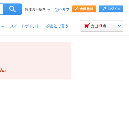
ヘルプ
各種お手続き
0
スイートポイント
あとで買う
カゴ
点
ん。