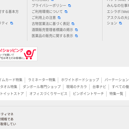
プライバシーポリシー
みんなの仕事
対する基本方
ご利用環境について
エシラボ（We
ご利用上の注意
アスクルの大
リティ
ション
古物営業法に基づく表記
酒類販売管理者標識の掲示
医薬品の販売に関する表示
イムカード特集
ラミネーター特集
ホワイトボードショップ
パーテーション
タオル特集
ダンボール専門ショップ
現場のチカラ
台車ナビ
すべての働
トイットストア
オフィスづくりサービス
ピンポイントサーチ
特集一覧
リティマネ
際規格であ
証を取得してい