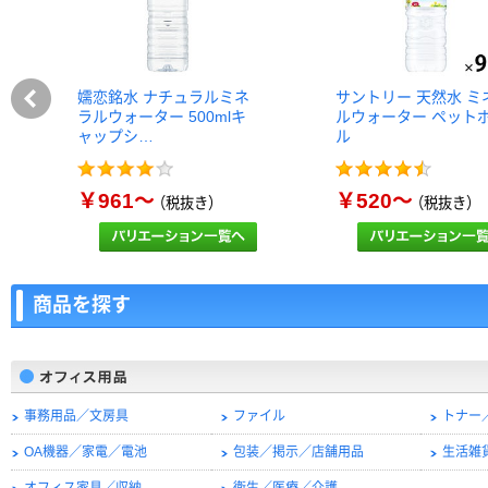
嬬恋銘水 ナチュラルミネ
サントリー 天然水 ミ
ラルウォーター 500mlキ
ルウォーター ペット
ャップシ…
ル
￥961～
￥520～
（税抜き）
（税抜き）
商品を探す
事務用品／文房具
ファイル
トナー
OA機器／家電／電池
包装／掲示／店舗用品
生活雑