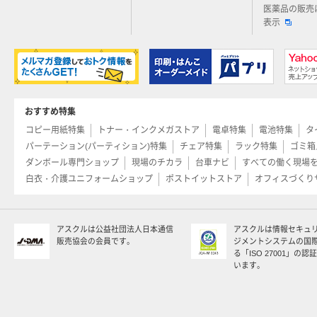
医薬品の販売
表示
おすすめ特集
コピー用紙特集
トナー・インクメガストア
電卓特集
電池特集
タ
パーテーション(パーティション)特集
チェア特集
ラック特集
ゴミ箱
ダンボール専門ショップ
現場のチカラ
台車ナビ
すべての働く現場
白衣・介護ユニフォームショップ
ポストイットストア
オフィスづくり
アスクルは公益社団法人日本通信
アスクルは情報セキュ
販売協会の会員です。
ジメントシステムの国
る「ISO 27001」の
います。