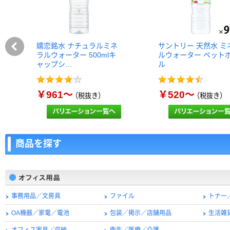
嬬恋銘水 ナチュラルミネ
サントリー 天然水 ミ
ラルウォーター 500mlキ
ルウォーター ペット
ャップシ…
ル
￥961～
￥520～
（税抜き）
（税抜き）
商品を探す
事務用品／文房具
ファイル
トナー
OA機器／家電／電池
包装／掲示／店舗用品
生活雑