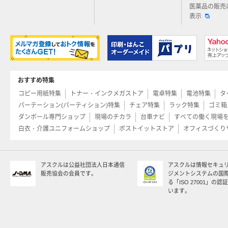
医薬品の販売
表示
おすすめ特集
コピー用紙特集
トナー・インクメガストア
電卓特集
電池特集
タ
パーテーション(パーティション)特集
チェア特集
ラック特集
ゴミ箱
ダンボール専門ショップ
現場のチカラ
台車ナビ
すべての働く現場
白衣・介護ユニフォームショップ
ポストイットストア
オフィスづくり
アスクルは公益社団法人日本通信
アスクルは情報セキュ
販売協会の会員です。
ジメントシステムの国
る「ISO 27001」の
います。