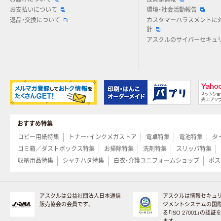
お支払いについて
環境・社会活動報告
返品・交換について
カスタマーハラスメントに
針
アスクルのサイバーセキュ
おすすめ特集
コピー用紙特集
トナー・インクメガストア
電卓特集
電池特集
タ
ゴミ箱／ダストボックス特集
お掃除特集
洗剤特集
スリッパ特集
収納用品特集
シャチハタ特集
白衣・介護ユニフォームショップ
ポス
アスクルは公益社団法人日本通信
アスクルは情報セキュ
販売協会の会員です。
ジメントシステムの国
る「ISO 27001」の認