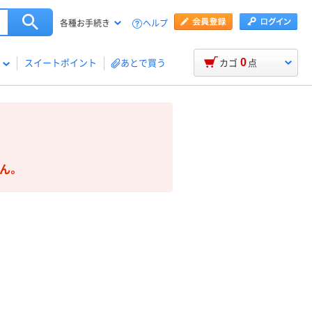
ヘルプ
各種お手続き
0
スイートポイント
あとで買う
カゴ
点
ん。