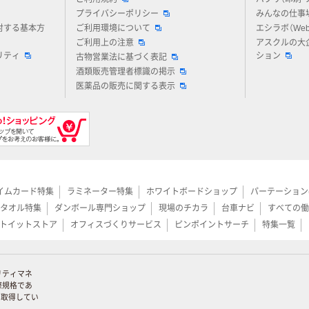
プライバシーポリシー
みんなの仕事
対する基本方
ご利用環境について
エシラボ（We
ご利用上の注意
アスクルの大
リティ
ション
古物営業法に基づく表記
酒類販売管理者標識の掲示
医薬品の販売に関する表示
イムカード特集
ラミネーター特集
ホワイトボードショップ
パーテーション
タオル特集
ダンボール専門ショップ
現場のチカラ
台車ナビ
すべての働
トイットストア
オフィスづくりサービス
ピンポイントサーチ
特集一覧
リティマネ
際規格であ
証を取得してい