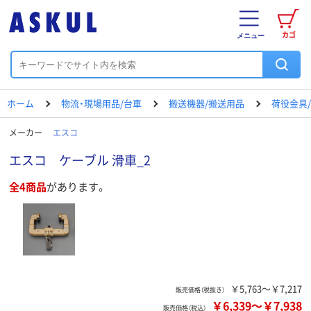
カゴ
メニュー
ホーム
物流・現場用品/台車
搬送機器/搬送用品
荷役金具
メーカー
エスコ
エスコ ケーブル 滑車_2
全4商品
があります。
￥5,763～￥7,217
販売価格（税抜き）
￥6,339
～
￥7,938
販売価格（税込）