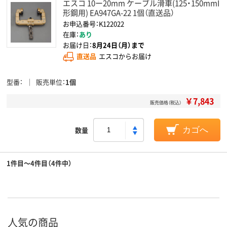
エスコ 10ー20mm ケーブル滑車(125・150mmI
形鋼用) EA947GA-22 1個（直送品）
お申込番号：K122022
在庫：
あり
お届け日：
8月24日（月）まで
直送品
エスコからお届け
型番
販売単位
1個
￥7,843
販売価格（税込）
数量
カゴへ
1件目～4件目（4件中）
人気の商品