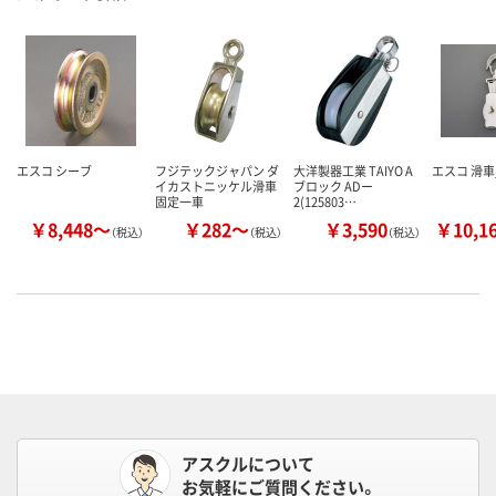
エスコ シーブ
フジテックジャパン ダ
大洋製器工業 TAIYO A
エスコ 滑車
イカストニッケル滑車
ブロック ADー
固定一車
2(125803…
￥8,448～
￥282～
￥3,590
￥10,1
（税込）
（税込）
（税込）
アスクルについて
お気軽にご質問ください。