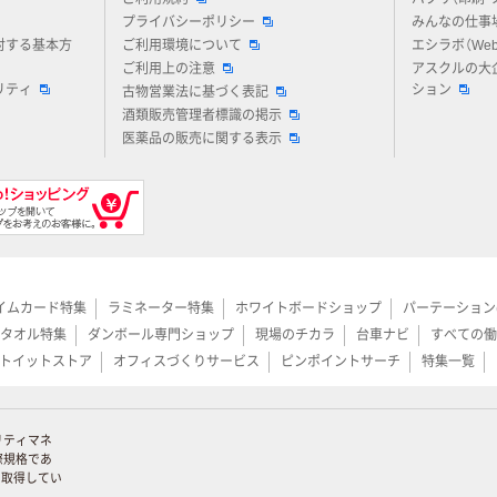
プライバシーポリシー
みんなの仕事
対する基本方
ご利用環境について
エシラボ（We
ご利用上の注意
アスクルの大
リティ
ション
古物営業法に基づく表記
酒類販売管理者標識の掲示
医薬品の販売に関する表示
イムカード特集
ラミネーター特集
ホワイトボードショップ
パーテーション
タオル特集
ダンボール専門ショップ
現場のチカラ
台車ナビ
すべての働
トイットストア
オフィスづくりサービス
ピンポイントサーチ
特集一覧
リティマネ
際規格であ
証を取得してい