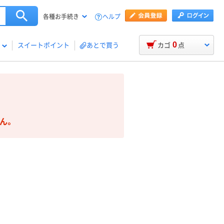
ヘルプ
各種お手続き
0
スイートポイント
あとで買う
カゴ
点
ん。