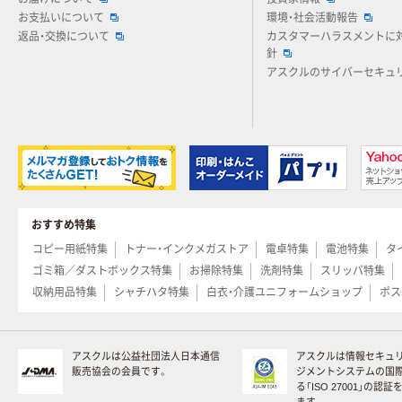
お支払いについて
環境・社会活動報告
返品・交換について
カスタマーハラスメントに
針
アスクルのサイバーセキュ
おすすめ特集
コピー用紙特集
トナー・インクメガストア
電卓特集
電池特集
タ
ゴミ箱／ダストボックス特集
お掃除特集
洗剤特集
スリッパ特集
収納用品特集
シャチハタ特集
白衣・介護ユニフォームショップ
ポス
アスクルは公益社団法人日本通信
アスクルは情報セキュ
販売協会の会員です。
ジメントシステムの国
る「ISO 27001」の認