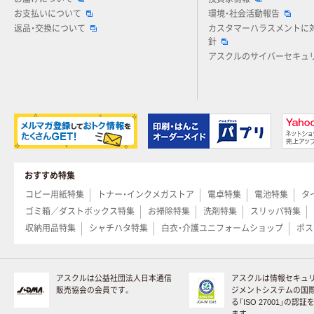
お支払いについて
環境・社会活動報告
返品・交換について
カスタマーハラスメントに
針
アスクルのサイバーセキュ
おすすめ特集
コピー用紙特集
トナー・インクメガストア
電卓特集
電池特集
タ
ゴミ箱／ダストボックス特集
お掃除特集
洗剤特集
スリッパ特集
収納用品特集
シャチハタ特集
白衣・介護ユニフォームショップ
ポス
アスクルは公益社団法人日本通信
アスクルは情報セキュ
販売協会の会員です。
ジメントシステムの国
る「ISO 27001」の認