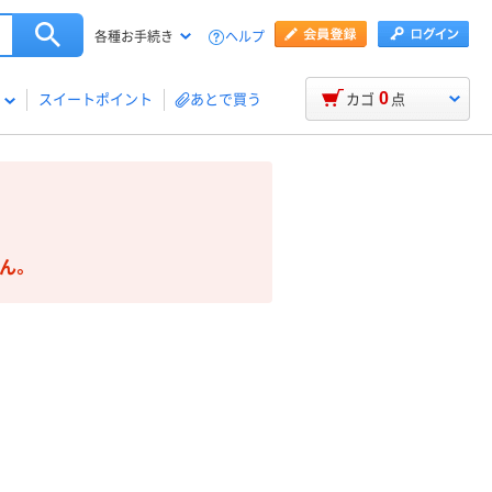
ヘルプ
各種お手続き
0
スイートポイント
あとで買う
カゴ
点
ん。