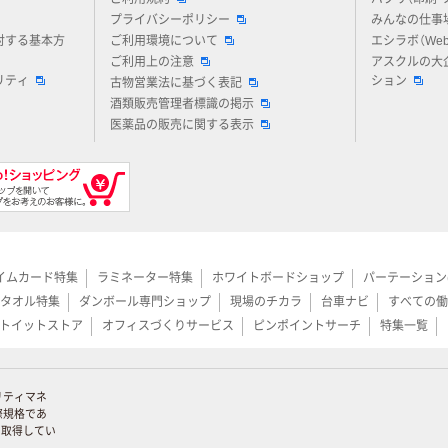
プライバシーポリシー
みんなの仕事
対する基本方
ご利用環境について
エシラボ（We
ご利用上の注意
アスクルの大
リティ
ション
古物営業法に基づく表記
酒類販売管理者標識の掲示
医薬品の販売に関する表示
イムカード特集
ラミネーター特集
ホワイトボードショップ
パーテーション
タオル特集
ダンボール専門ショップ
現場のチカラ
台車ナビ
すべての働
トイットストア
オフィスづくりサービス
ピンポイントサーチ
特集一覧
リティマネ
際規格であ
証を取得してい