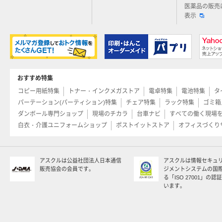
医薬品の販売
表示
おすすめ特集
コピー用紙特集
トナー・インクメガストア
電卓特集
電池特集
タ
パーテーション(パーティション)特集
チェア特集
ラック特集
ゴミ箱
ダンボール専門ショップ
現場のチカラ
台車ナビ
すべての働く現場
白衣・介護ユニフォームショップ
ポストイットストア
オフィスづくり
アスクルは公益社団法人日本通信
アスクルは情報セキュ
販売協会の会員です。
ジメントシステムの国
る「ISO 27001」の
います。