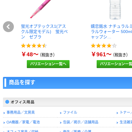
蛍光オプテックス1(アス
嬬恋銘水 ナチュラル
クル限定モデル) 蛍光ペ
ラルウォーター 500m
ン ゼブラ
ャップシ…
￥48～
￥961～
（税抜き）
（税抜き）
商品を探す
事務用品／文房具
ファイル
トナー
OA機器／家電／電池
包装／掲示／店舗用品
生活雑