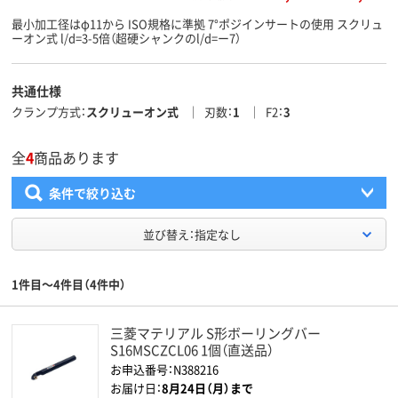
最小加工径はφ11から ISO規格に準拠 7°ポジインサートの使用 スクリュ
ーオン式 l/d=3-5倍（超硬シャンクのl/d=ー7）
共通仕様
クランプ方式
スクリューオン式
刃数
1
F2
3
全
4
商品あります
条件で絞り込む
並び替え：指定なし
1件目～4件目（4件中）
三菱マテリアル S形ボーリングバー
S16MSCZCL06 1個（直送品）
お申込番号：N388216
お届け日：
8月24日（月）まで