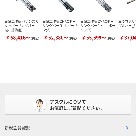
日研工作所 バランスカ
日研工作所 ZMACボー
日研工作所 ZMACボー
三菱マテリ
ットボーリングバー
リングバー（仕上ボーリ
リングバー（中仕上ボー
プルバー_5
（鉄・鋳物用）
ング）
リング）
￥58,416～
￥52,380～
￥55,699～
￥37,0
（税込）
（税込）
（税込）
アスクルについて
お気軽にご質問ください。
新規会員登録