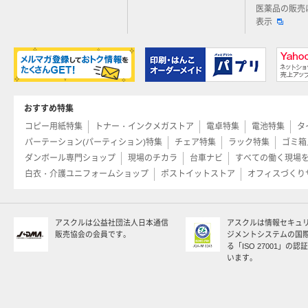
医薬品の販売
表示
おすすめ特集
コピー用紙特集
トナー・インクメガストア
電卓特集
電池特集
タ
パーテーション(パーティション)特集
チェア特集
ラック特集
ゴミ箱
ダンボール専門ショップ
現場のチカラ
台車ナビ
すべての働く現場
白衣・介護ユニフォームショップ
ポストイットストア
オフィスづくり
アスクルは公益社団法人日本通信
アスクルは情報セキュ
販売協会の会員です。
ジメントシステムの国
る「ISO 27001」の
います。