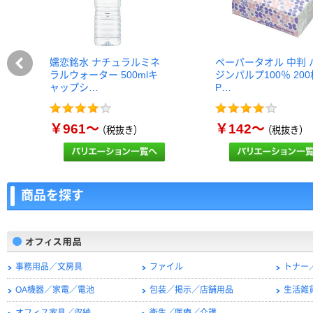
嬬恋銘水 ナチュラルミネ
ペーパータオル 中判 
ラルウォーター 500mlキ
ジンパルプ100％ 20
ャップシ…
P…
￥961～
￥142～
（税抜き）
（税抜き）
商品を探す
事務用品／文房具
ファイル
トナー
OA機器／家電／電池
包装／掲示／店舗用品
生活雑