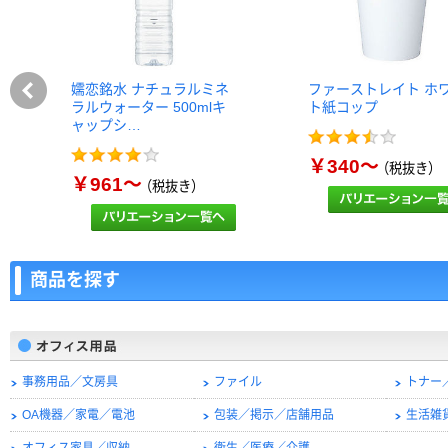
嬬恋銘水 ナチュラルミネ
ファーストレイト ホ
ラルウォーター 500mlキ
ト紙コップ
ャップシ…
￥340～
（税抜き）
￥961～
（税抜き）
商品を探す
事務用品／文房具
ファイル
トナー
OA機器／家電／電池
包装／掲示／店舗用品
生活雑