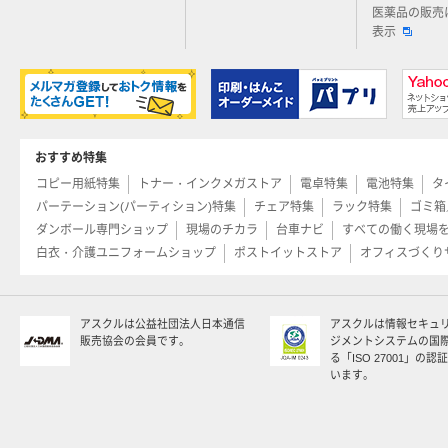
医薬品の販売
表示
おすすめ特集
コピー用紙特集
トナー・インクメガストア
電卓特集
電池特集
タ
パーテーション(パーティション)特集
チェア特集
ラック特集
ゴミ箱
ダンボール専門ショップ
現場のチカラ
台車ナビ
すべての働く現場
白衣・介護ユニフォームショップ
ポストイットストア
オフィスづくり
アスクルは公益社団法人日本通信
アスクルは情報セキュ
販売協会の会員です。
ジメントシステムの国
る「ISO 27001」の
います。