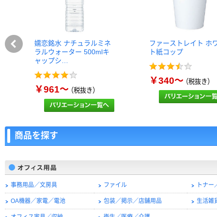
嬬恋銘水 ナチュラルミネ
ファーストレイト ホ
ラルウォーター 500mlキ
ト紙コップ
ャップシ…
￥340～
（税抜き）
￥961～
（税抜き）
商品を探す
事務用品／文房具
ファイル
トナー
OA機器／家電／電池
包装／掲示／店舗用品
生活雑