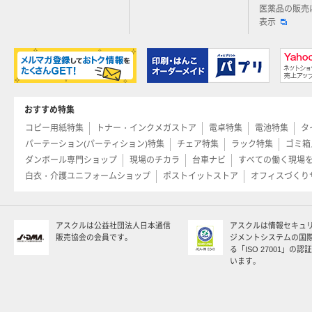
医薬品の販売
表示
おすすめ特集
コピー用紙特集
トナー・インクメガストア
電卓特集
電池特集
タ
パーテーション(パーティション)特集
チェア特集
ラック特集
ゴミ箱
ダンボール専門ショップ
現場のチカラ
台車ナビ
すべての働く現場
白衣・介護ユニフォームショップ
ポストイットストア
オフィスづくり
アスクルは公益社団法人日本通信
アスクルは情報セキュ
販売協会の会員です。
ジメントシステムの国
る「ISO 27001」の
います。