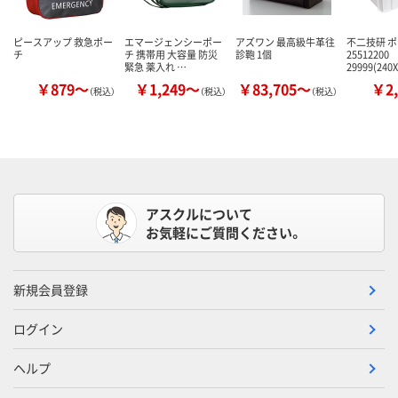
ピースアップ 救急ポー
エマージェンシーポー
アズワン 最高級牛革往
不二技研 
チ
チ 携帯用 大容量 防災
診鞄 1個
25512200
緊急 薬入れ …
29999(240
￥879～
￥1,249～
￥83,705～
￥2,
（税込）
（税込）
（税込）
アスクルについて
お気軽にご質問ください。
新規会員登録
ログイン
ヘルプ