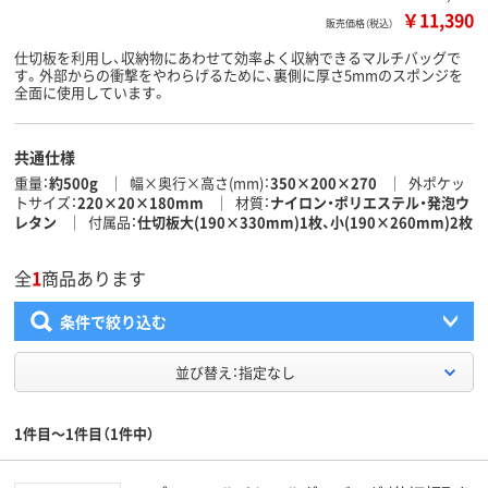
￥11,390
販売価格（税込）
仕切板を利用し、収納物にあわせて効率よく収納できるマルチバッグで
す。外部からの衝撃をやわらげるために、裏側に厚さ5mmのスポンジを
全面に使用しています。
共通仕様
重量
約500g
幅×奥行×高さ(mm)
350×200×270
外ポケッ
トサイズ
220×20×180mm
材質
ナイロン・ポリエステル・発泡ウ
レタン
付属品
仕切板大(190×330mm)1枚、小(190×260mm)2枚
全
1
商品あります
条件で絞り込む
並び替え：指定なし
1件目～1件目（1件中）