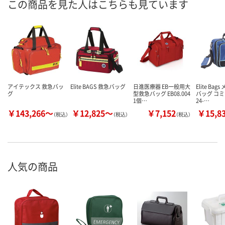
この商品を見た人はこちらも見ています
アイテックス 救急バッ
Elite BAGS 救急バッグ
日進医療器 EB一般用大
Elite Ba
グ
型救急バッグ EB08.004
バッグ コ
1個…
24-…
￥143,266～
￥12,825～
￥7,152
￥15,8
（税込）
（税込）
（税込）
人気の商品