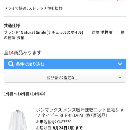
ドライで快適、ストレッチ性も抜群
共通仕様
ブランド
Natural Smile(ナチュラルスマイル)
対象
男性用
袖
の種類
長袖
全
14
商品あります
条件で絞り込む
並び替え：指定なし
1件目～14件目（14件中）
ボンマックス メンズ吸汗速乾ニット長袖シャ
ツ ネイビー 3L FB5026M 1枚（直送品）
お申込番号：XU87530
お届け日：
8月24日（月）まで