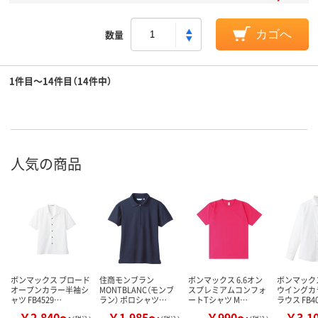
数量
カゴへ
1件目～14件目（14件中）
人気の商品
ボンマックス ブロード
住商モンブラン
ボンマックス 6.6オン
ボンマック
オープンカラー半袖シ
MONTBLANC（モンブ
スプレミアムコンフォ
ウイングカ
ャツ FB4529…
ラン） ポロシャツ…
ートTシャツ M…
ラウス FB4
￥2,840～
￥1,985～
￥990～
￥3,1