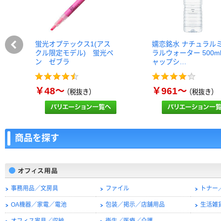
蛍光オプテックス1(アス
嬬恋銘水 ナチュラル
クル限定モデル) 蛍光ペ
ラルウォーター 500m
ン ゼブラ
ャップシ…
￥48～
￥961～
（税抜き）
（税抜き）
商品を探す
事務用品／文房具
ファイル
トナー
OA機器／家電／電池
包装／掲示／店舗用品
生活雑