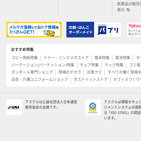
医薬品の販売
表示
おすすめ特集
コピー用紙特集
トナー・インクメガストア
電卓特集
電池特集
タ
パーテーション(パーティション)特集
チェア特集
ラック特集
ゴミ箱
ダンボール専門ショップ
現場のチカラ
台車ナビ
すべての働く現場
白衣・介護ユニフォームショップ
ポストイットストア
オフィスづくり
アスクルは公益社団法人日本通信
アスクルは情報セキュ
販売協会の会員です。
ジメントシステムの国
る「ISO 27001」の
います。