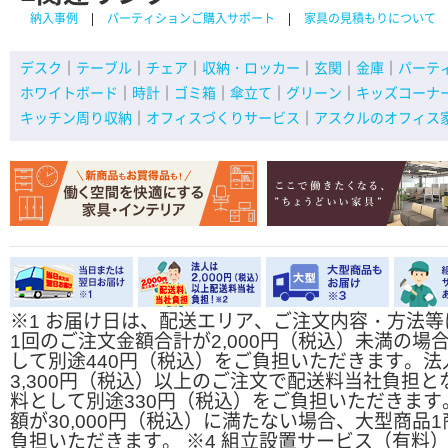
納入事例
パーティションご購入サポート
家具の見積もりについて
デスク
｜
テーブル
｜
チェア
｜
収納・ロッカー
｜
玄関
｜
金庫
｜
パーテ
ホワイトボード
｜
時計
｜
ゴミ箱
｜
傘立て
｜
グリーン
｜
キッズコーナ
キッチン周り収納
｜
オフィスづくりサービス
｜
アスクルのオフィス
※
1 お届け日は、配送エリア、ご注文内容・方法
1回のご注文金額合計が2,000円（税込）未満の
して別途440円（税込）をご負担いただきます。
3,300円（税込）以上のご注文で配送料当社負担と
料として別途330円（税込）をご負担いただきます
額が30,000円（税込）に満たない場合、大型商
負担いただきます。
※
4 組立設置サービス（有料