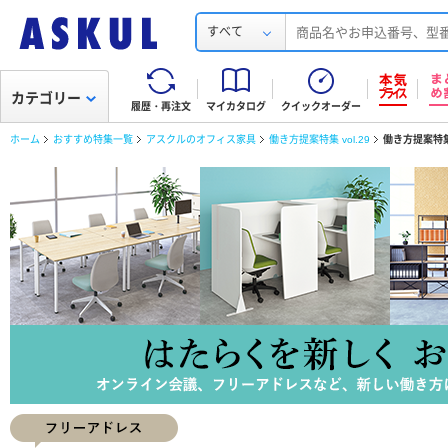
すべて
カテゴリー
履歴・再注文
マイカタログ
クイックオーダー
ホーム
おすすめ特集一覧
アスクルのオフィス家具
働き方提案特集 vol.29
働き方提案特集 