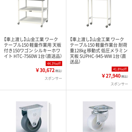
【車上渡し】山金工業 ワーク
【車上渡し】山金工業 ワーク
テーブル150 軽量作業用 天板
テーブル150 軽量作業台 耐荷
付き150ワゴン シルキーホワ
重128kg 移動式 低圧メラミン
イト HTC-7560W 1台（直送品）
天板 SUPHC-945-WW 1台（直
送品）
44.3%off
￥30,672
41.8%off
（税込）
￥27,940
（税込）
スポンサー
スポンサー