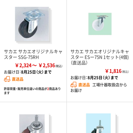
サカエ サカエオリジナルキャ
サカエ サカエオリジナルキャ
スター SSG-75RH
スター ESー75N 1セット(4個)
（直送品）
￥2,324
￥2,536
￥1,816
お届け日：
8月25日（火）まで
（税込）
お届け日：
8月25日（火）まで
直送品
直送品
工場什器取扱店から
許容荷重・販売単位違いの商品が
2
商品あり
お届け
ます