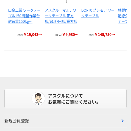
山金工業 ワークテー
アスクル マルチワ
DORIX プレモア ワー
林製作所
ブル150 軽量作業台
ークテーブル 正方
クテーブル
配線ダク
耐荷重150kg…
形/台形/円形/長方形
テーブ
￥19,043～
￥9,980～
￥145,750～
（税込）
（税込）
（税込）
（
アスクルについて
お気軽にご質問ください。
新規会員登録