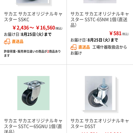
サカエ サカエオリジナルキャ
サカエ サカエオリジナルキャ
スター SSKC
スター SSTC-65NM 1個（直送
品）
￥2,436
￥16,560
￥581
お届け日：
8月25日（火）まで
（税込）
お届け日：
8月25日（火）まで
直送品
直送品
工場什器取扱店から
許容荷重・販売単位違いの商品が
2
商品あり
お届け
ます
サカエ サカエオリジナルキャ
サカエ サカエオリジナルキャ
スター SSTCー65GNU 1個（直
スター DSST
送品）