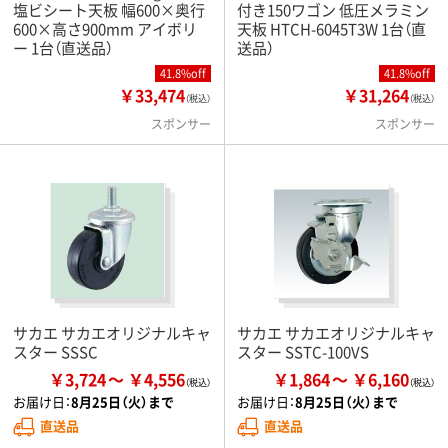
塩ビシート天板 幅600×奥行
付き150ワゴン 低圧メラミン
600×高さ900mm アイボリ
天板 HTCH-6045T3W 1台（直
ー 1台（直送品）
送品）
41.8%off
41.8%off
￥33,474
￥31,264
（税込）
（税込）
スポンサー
スポンサー
サカエ サカエオリジナルキャ
サカエ サカエオリジナルキャ
スター SSSC
スター SSTC-100VS
￥3,724
￥4,556
￥1,864
￥6,160
お届け日：
8月25日（火）まで
お届け日：
8月25日（火）まで
直送品
直送品