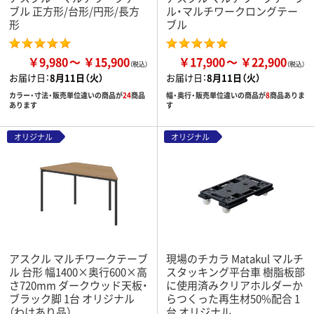
ブル 正方形/台形/円形/長方
ル・マルチワークロングテー
形
ブル
￥9,980
￥15,900
￥17,900
￥22,900
お届け日：
8月11日（火）
お届け日：
8月11日（火）
カラー・寸法・販売単位違いの商品が
24
商品
幅・奥行・販売単位違いの商品が
8
商品ありま
あります
す
オリジナル
オリジナル
アスクル マルチワークテーブ
現場のチカラ Matakul マルチ
ル 台形 幅1400×奥行600×高
スタッキング平台車 樹脂板部
さ720mm ダークウッド天板・
に使用済みクリアホルダーか
ブラック脚 1台 オリジナル
らつくった再生材50%配合 1
（わけあり品）
台 オリジナル