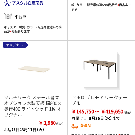
アスクル在庫商品
幅・カラー・販売単位違いの商品が
4
商品あり
ます
平台車
キャスター材質・カラー・販売単位違いの商
品が
4
商品あります
オリジナル
マルチワーク スチール書庫
DORIX プレモア ワークテー
オプション木製天板 幅800×
ブル
奥行400 ライトウッド 1枚 オ
￥145,750
￥419,650
リジナル
お届け日：
8月26日（水）まで
￥3,980
（税込）
直送品
お届け日：
8月11日（火）