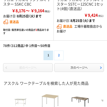
スター SSKC CBC
スター SSTCー125CNC 1セッ
ト(4個)（直送品）
￥8,176
￥9,164
￥9,424
お届け日：
8月25日（火）まで
（税込）
お届け日：
8月25日（火）まで
直送品
直送品
工場什器取扱店から
取付高・販売単位違いの商品が
2
商品ありま
お届け
す
78件（312商品）中 1件目～50件目
1
2
前のページへ
次のページへ
アスクル ワークテーブルを検索した人が見た商品