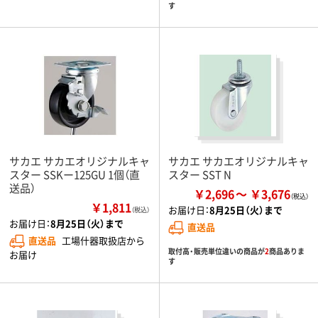
す
サカエ サカエオリジナルキャ
サカエ サカエオリジナルキャ
スター SSKー125GU 1個（直
スター SST N
送品）
￥2,696
￥3,676
￥1,811
お届け日：
8月25日（火）まで
（税込）
お届け日：
8月25日（火）まで
直送品
直送品
工場什器取扱店から
取付高・販売単位違いの商品が
2
商品ありま
お届け
す