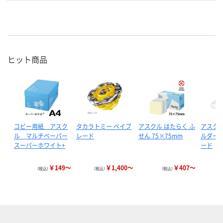
ヒット商品
コピー用紙 アスク
タカラトミー ベイブ
アスクル はたらく ふ
アスクル
ル マルチペーパー
レード
せん 75×75mm
ルダー 
スーパーホワイト+
ード
￥149～
￥1,400～
￥407～
（税込）
（税込）
（税込）