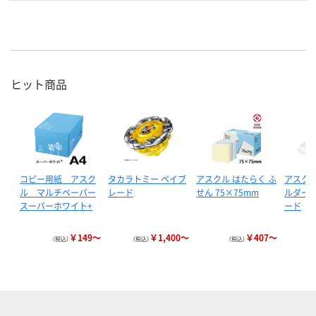
ヒット商品
コピー用紙 アスク
タカラトミー ベイブ
アスクル はたらく ふ
アスクル
ル マルチペーパー
レード
せん 75×75mm
ルダー 
スーパーホワイト+
ード
￥149～
￥1,400～
￥407～
（税込）
（税込）
（税込）