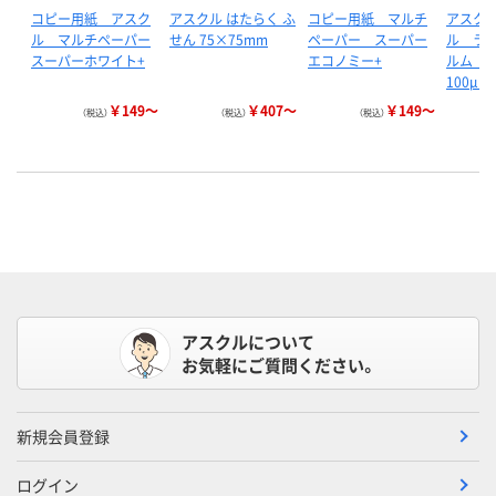
コピー用紙 アスク
アスクル はたらく ふ
コピー用紙 マルチ
アスク
ル マルチペーパー
せん 75×75mm
ペーパー スーパー
ル ラ
スーパーホワイト+
エコノミー+
ルム 
100μ…
￥149～
￥407～
￥149～
（税込）
（税込）
（税込）
アスクルについて
お気軽にご質問ください。
新規会員登録
ログイン