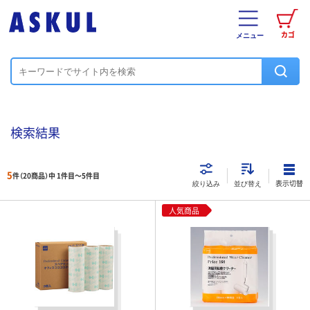
カゴ
メニュー
検索結果
5
件（20商品）中 1件目～
5
件目
表示切替
絞り込み
並び替え
人気商品