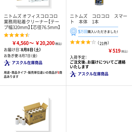
ニトムズ オフィスコロコロ
ニトムズ コロコロ スマー
業務用粘着クリーナー【テー
ト 本体 1本
プ幅320mm】【芯径76.5mm】
5
万回
購入いただきました！
￥4,560
￥20,200
（
）
21件
お届け日：
8月8日（土）
￥519
（税込）
お急ぎ便：
8月7日（金）
入荷予定：
ご注文後、お届けについてご連絡
アスクル在庫商品
いたします
用途・商品タイプ・販売単位違いの商品が
5
商
アスクル在庫商品
品あります