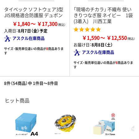
タイベック ソフトウェア3型
「現場のチカラ」 不織布 使い
JIS規格適合防護服 デュポン
きりつなぎ服 ネイビー 1袋
(3着入) 川西工業
￥1,840
￥17,300
入荷日：
8月7日（金）予定
￥1,590
￥12,550
アスクル在庫商品
お届け日：
8月8日（土）
サイズ・販売単位違いの商品が
8
商品ありま
アスクル在庫商品
す
サイズ・販売単位違いの商品が
8
商品ありま
す
8件（54商品）中 1件目～8件目
ヒット商品