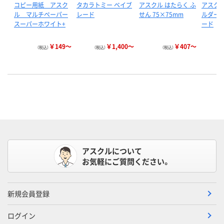
コピー用紙 アスク
タカラトミー ベイブ
アスクル はたらく ふ
アスクル
ル マルチペーパー
レード
せん 75×75mm
ルダー 
スーパーホワイト+
ード
￥149～
￥1,400～
￥407～
（税込）
（税込）
（税込）
アスクルについて
お気軽にご質問ください。
新規会員登録
ログイン