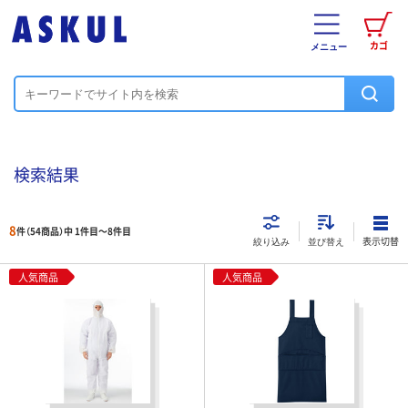
カゴ
メニュー
検索結果
8
件（54商品）中 1件目～
8
件目
表示切替
絞り込み
並び替え
人気商品
人気商品