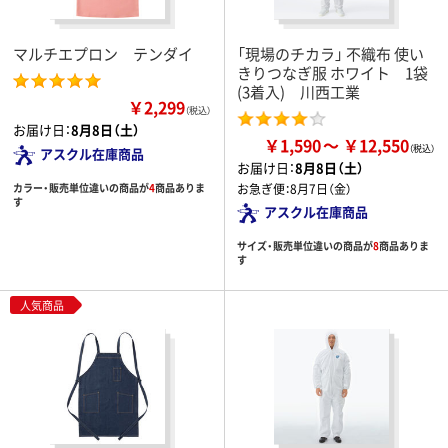
マルチエプロン テンダイ
「現場のチカラ」 不織布 使い
きりつなぎ服 ホワイト 1袋
(3着入) 川西工業
￥2,299
（税込）
お届け日：
8月8日（土）
￥1,590
￥12,550
アスクル在庫商品
お届け日：
8月8日（土）
カラー・販売単位違いの商品が
4
商品ありま
お急ぎ便：
8月7日（金）
す
アスクル在庫商品
サイズ・販売単位違いの商品が
8
商品ありま
す
人気商品