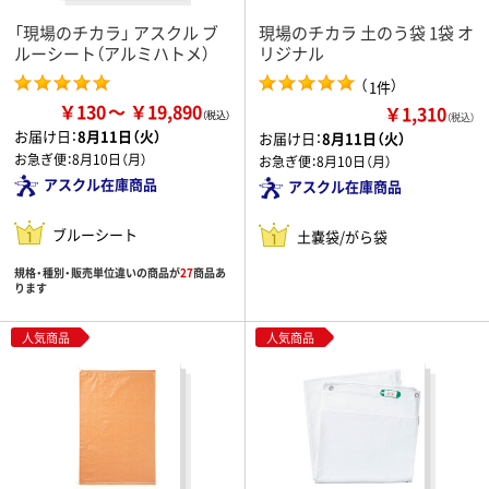
「現場のチカラ」 アスクル ブ
現場のチカラ 土のう袋 1袋 オ
ルーシート（アルミハトメ）
リジナル
（
）
1件
￥130
￥19,890
￥1,310
（税込）
お届け日：
8月11日（火）
お届け日：
8月11日（火）
お急ぎ便：
8月10日（月）
お急ぎ便：
8月10日（月）
アスクル在庫商品
アスクル在庫商品
ブルーシート
土嚢袋/がら袋
規格・種別・販売単位違いの商品が
27
商品あ
ります
人気商品
人気商品