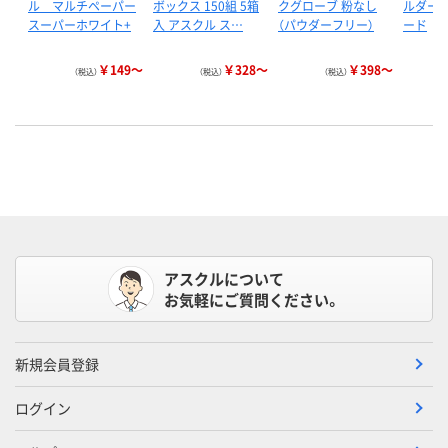
ル マルチペーパー
ボックス 150組 5箱
クグローブ 粉なし
ルダー 
スーパーホワイト+
入 アスクル ス…
（パウダーフリー）
ード
￥149～
￥328～
￥398～
（税込）
（税込）
（税込）
アスクルについて
お気軽にご質問ください。
新規会員登録
ログイン