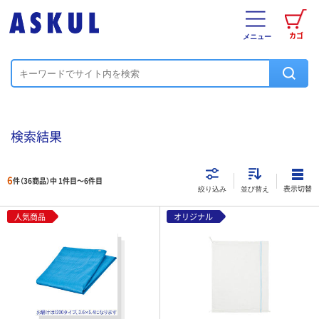
カゴ
メニュー
検索結果
6
件（36商品）中 1件目～
6
件目
表示切替
絞り込み
並び替え
人気商品
オリジナル