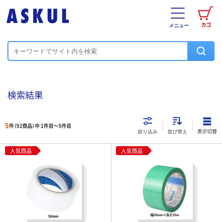
カゴ
メニュー
検索結果
5
件（92商品）中 1件目～
5
件目
表示切替
絞り込み
並び替え
人気商品
人気商品