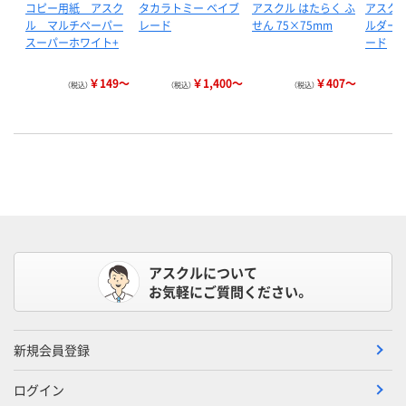
コピー用紙 アスク
タカラトミー ベイブ
アスクル はたらく ふ
アスクル
ル マルチペーパー
レード
せん 75×75mm
ルダー 
スーパーホワイト+
ード
￥149～
￥1,400～
￥407～
（税込）
（税込）
（税込）
アスクルについて
お気軽にご質問ください。
新規会員登録
ログイン