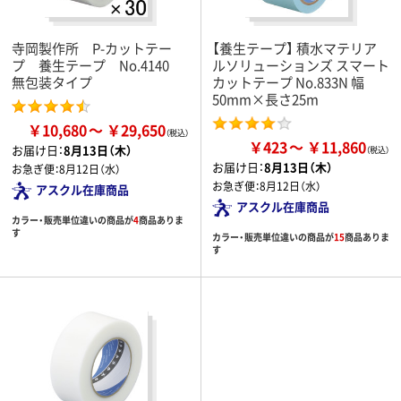
寺岡製作所 P-カットテー
【養生テープ】 積水マテリア
プ 養生テープ No.4140
ルソリューションズ スマート
無包装タイプ
カットテープ No.833N 幅
50mm×長さ25m
￥10,680
￥29,650
￥423
￥11,860
お届け日：
8月13日（木）
お届け日：
8月13日（木）
お急ぎ便：
8月12日（水）
お急ぎ便：
8月12日（水）
アスクル在庫商品
アスクル在庫商品
カラー・販売単位違いの商品が
4
商品ありま
す
カラー・販売単位違いの商品が
15
商品ありま
す