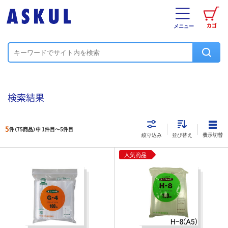
カゴ
メニュー
検索結果
5
件（75商品）中 1件目～
5
件目
表示切替
絞り込み
並び替え
人気商品