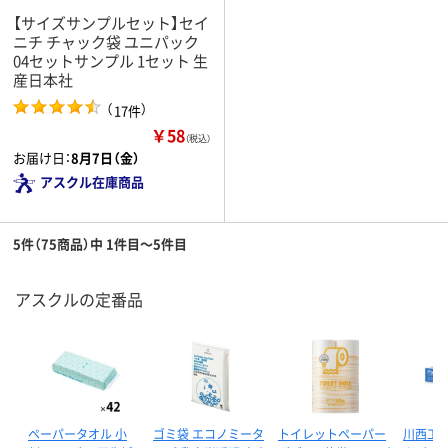
【サイズサンプルセット】セイ
ニチ チャック袋 ユニパック
04セットサンプル 1セット 生
産日本社
（
）
17件
￥58
（税込）
お届け日：
8月7日（金）
アスクル在庫商品
5件（75商品）中 1件目～5件目
アスクルの定番品
ペーパータオル 小
ゴミ袋 エコノミータ
トイレットペーパー
川西工業