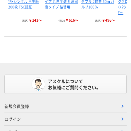
判・シングル 再生紙
イプ 乳白半透明 高密
ダブル 2倍巻 60m パ
クグロー
200枚 FSC認証…
度タイプ 詰替用 …
ルプ100％ …
（パウダ
#…
￥143～
￥616～
￥496～
（税込）
（税込）
（税込）
アスクルについて
お気軽にご質問ください。
新規会員登録
ログイン